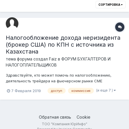
СОРТИРОВКА
Налогообложение дохода неризидента
(брокер США) по КПН с источника из
Казахстана
тема форума создал
Faiz
в
ФОРУМ БУХГАЛТЕРОВ И
НАЛОГОПЛАТЕЛЬЩИКОВ
Здравствуйте, кто может помочь по налогообложению,
деятельность трейдера на фьючерсном рынке СМЕ
(Чикагская биржа). В частности как облагается неризидент
(и еще 7 )
7 Февраля 2019
доступ
коммиссия
по КПН с источника из Казахстана, там есть много вариантов
привлечения и вариантов и не плотить этот налог.
Фьючерсные контракты подпада...
Обратная связь
Cookie
ТОО "Компания ЮрИнфо"