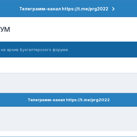
Телеграмм-канал https://t.me/prg2022
РУМ
 на архив Бухгалтерского форума
Телеграмм-канал https://t.me/prg2022