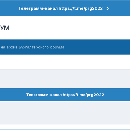
Телеграмм-канал https://t.me/prg2022
РУМ
 на архив Бухгалтерского форума
Телеграмм-канал https://t.me/prg2022