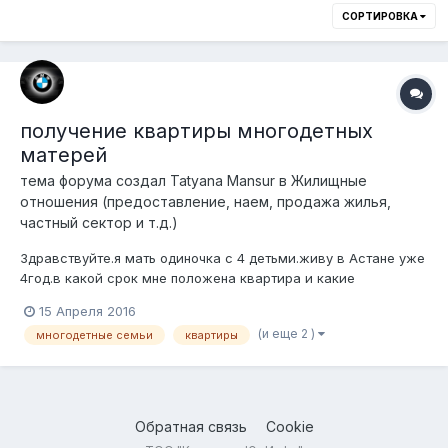
СОРТИРОВКА
получение квартиры многодетных
матерей
тема форума создал
Tatyana Mansur
в
Жилищные
отношения (предоставление, наем, продажа жилья,
частный сектор и т.д.)
Здравствуйте.я мать одиночка с 4 детьми.живу в Астане уже
4год.в какой срок мне положена квартира и какие
документы куда сдавать.в Акимате меня не приняли.даже не
15 Апреля 2016
разговаривали,просто выпровадили.так положено
(и еще 2 )
многодетные семьи
квартиры
чиновникам с простыми людьми поступать?или это Ваши
указания?
Обратная связь
Cookie