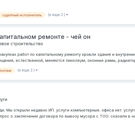
(и еще 2 )
судебный исполнитель
апитальном ремонте - чей он
евое строительство
закупках работ по капитальному ремонту кровли здания и внутрен
ещения, естественной, меняются линолеум, оконные рамы, радиатор
(и еще 2 )
монтаж
уги
и. Мы открыли недавно ИП. услуги компьютерные. офиса нет. услу
прос о заключении договора по вывозу мусора с ТОО. сказали в на