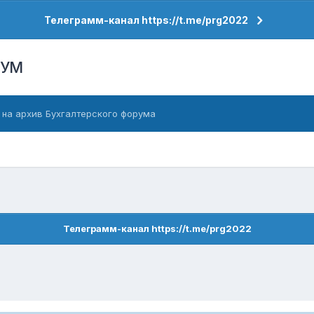
Телеграмм-канал https://t.me/prg2022
РУМ
 на архив Бухгалтерского форума
Телеграмм-канал https://t.me/prg2022