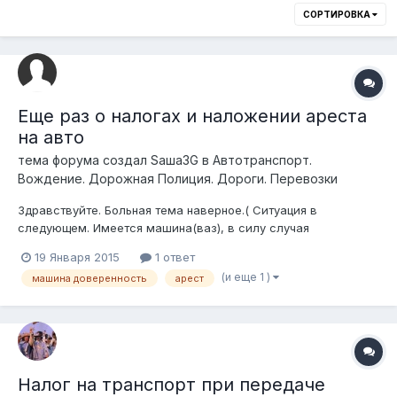
СОРТИРОВКА
Еще раз о налогах и наложении ареста
на авто
тема форума создал
Sаша3G
в
Автотранспорт.
Вождение. Дорожная Полиция. Дороги. Перевозки
Здравствуйте. Больная тема наверное.( Ситуация в
следующем. Имеется машина(ваз), в силу случая
оформленная на меня в 2009 году. (Я её никогда не видел.
19 Января 2015
1 ответ
Пользовались другие люди. Но не в этом суть). И уже как
(и еще 1 )
машина доверенность
арест
годов 4-5 "продана" по доверенности. И так и гуляющая из
рук в руки. И естественно все на...
Налог на транспорт при передаче