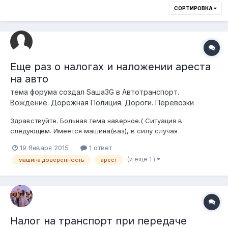
СОРТИРОВКА
Еще раз о налогах и наложении ареста
на авто
тема форума создал
Sаша3G
в
Автотранспорт.
Вождение. Дорожная Полиция. Дороги. Перевозки
Здравствуйте. Больная тема наверное.( Ситуация в
следующем. Имеется машина(ваз), в силу случая
оформленная на меня в 2009 году. (Я её никогда не видел.
19 Января 2015
1 ответ
Пользовались другие люди. Но не в этом суть). И уже как
(и еще 1 )
машина доверенность
арест
годов 4-5 "продана" по доверенности. И так и гуляющая из
рук в руки. И естественно все на...
Налог на транспорт при передаче