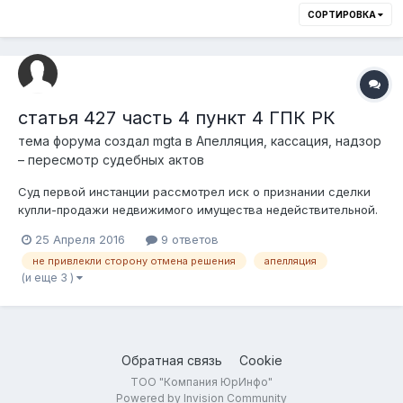
СОРТИРОВКА
статья 427 часть 4 пункт 4 ГПК РК
тема форума создал
mgta
в
Апелляция, кассация, надзор
– пересмотр судебных актов
Суд первой инстанции рассмотрел иск о признании сделки
купли-продажи недвижимого имущества недействительной.
До подачи иска истцом, ответчик произвел отчуждение
25 Апреля 2016
9 ответов
этого недвижимого имущества. Арестов и обременений
не привлекли сторону отмена решения
апелляция
никаких не было. В ходе судебного разбирательства суду
(и еще 3 )
было подано заявление от нов...
Обратная связь
Cookie
ТОО "Компания ЮрИнфо"
Powered by Invision Community