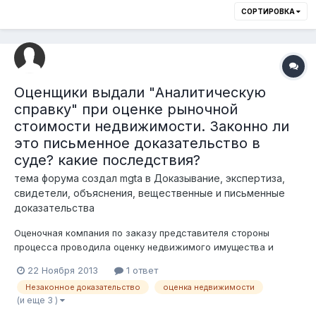
СОРТИРОВКА
Оценщики выдали "Аналитическую
справку" при оценке рыночной
стоимости недвижимости. Законно ли
это письменное доказательство в
суде? какие последствия?
тема форума создал
mgta
в
Доказывание, экспертиза,
свидетели, объяснения, вещественные и письменные
доказательства
Оценочная компания по заказу представителя стороны
процесса проводила оценку недвижимого имущества и
земельного участка на прошлую дату, по результату которой
22 Ноября 2013
1 ответ
выдала «Аналитическую справку», согласно которой
Незаконное доказательство
оценка недвижимости
определение стоимости производилось без визуального
(и еще 3 )
осмотра и без обследования объекта оценк...