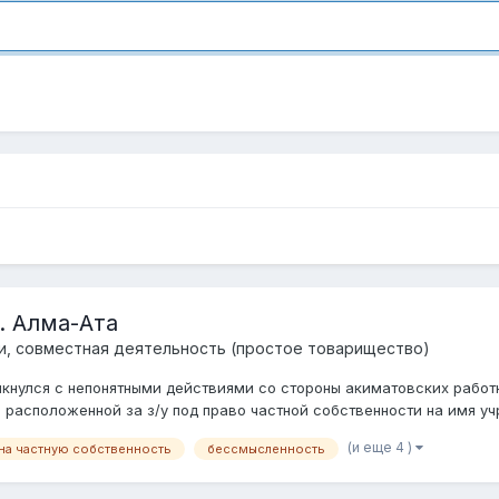
. Алма-Ата
и, совместная деятельность (простое товарищество)
кнулся с непонятными действиями со стороны акиматовских работн
расположенной за з/у под право частной собственности на имя учр
(и еще 4 )
 на частную собственность
бессмысленность