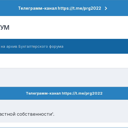
Телеграмм-канал https://t.me/prg2022
РУМ
 на архив Бухгалтерского форума
Телеграмм-канал https://t.me/prg2022
астной собственности'.