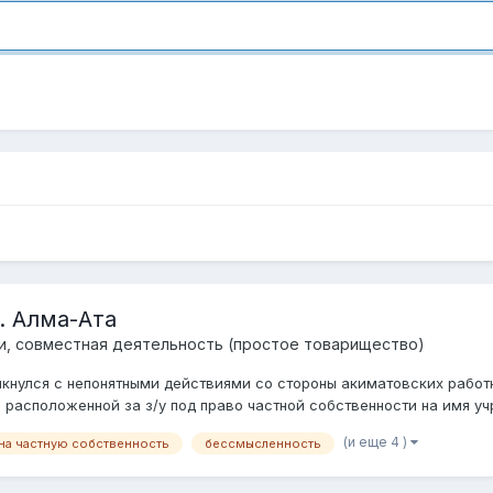
. Алма-Ата
и, совместная деятельность (простое товарищество)
кнулся с непонятными действиями со стороны акиматовских работн
расположенной за з/у под право частной собственности на имя учр
(и еще 4 )
 на частную собственность
бессмысленность