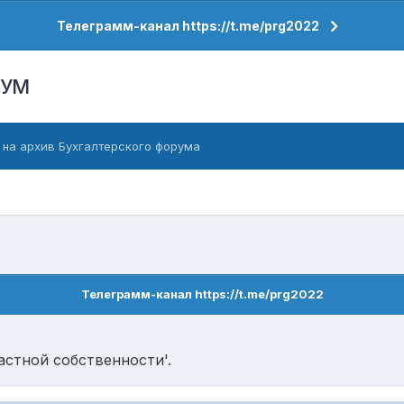
Телеграмм-канал https://t.me/prg2022
РУМ
 на архив Бухгалтерского форума
Телеграмм-канал https://t.me/prg2022
астной собственности'.