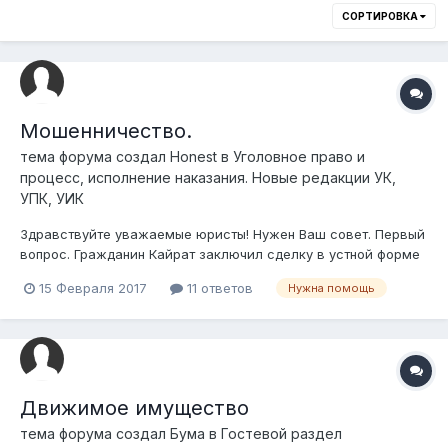
СОРТИРОВКА
Мошенничество.
тема форума создал
Honest
в
Уголовное право и
процесс, исполнение наказания. Новые редакции УК,
УПК, УИК
Здравствуйте уважаемые юристы! Нужен Ваш совет. Первый
вопрос. Гражданин Кайрат заключил сделку в устной форме
без подписания каких либо документов воспользовавшись
15 Февраля 2017
11 ответов
Нужна помощь
доверием гражданки Альбины,в ходе которой Альбина
передала гражданину Кайрату товар на определенную
сумму.Кайрат пооб...
Движимое имущество
тема форума создал
Бума
в
Гостевой раздел