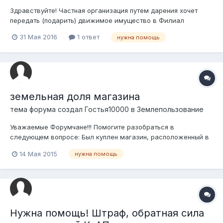
Здравствуйте! Частная организация путем дарения хочет
передать (подарить) движимое имущество в Филиал
"Первичная организация профсоюза профессионального
31 Мая 2016
1 ответ
нужна помощь
союза работников " (Профком). Подскажите, пожалуйста,
какие процедуры, необходимые документы им надо оформить
между Профкомом и частой организаци...
земельная доля магазина
тема форума создал
Гостья10000
в
Землепользование
Уважаемые Форумчане!!! Помогите разобраться в
следующем вопросе: Был куплен магазин, расположенный в
нежилом здании. В договоре купли-продажи о земельной
14 Мая 2015
нужна помощь
доле или участке ни слова. В Юстиции зарегистрировали
сделку после предоставления справки с зем. кома о том, что
земельный участок принадлежит тр...
Нужна помощь! Штраф, обратная сила