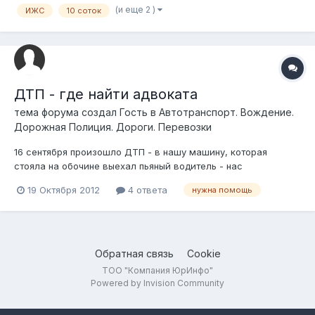
(и еще 2 )
ИЖС
10 соток
времени занимает процедура предоставления и оформления
участка (от А до Я)? Необходим случай, так с...
ДТП - где найти адвоката
тема форума создал Гость в
Автотранспорт. Вождение.
Дорожная Полиция. Дороги. Перевозки
16 сентября произошло ДТП - в нашу машину, которая
стояла на обочине выехал пьяный водитель - нас
пассажиров и водителя в которую въехали увезла скорая.
19 Октября 2012
4 ответа
нужна помощь
Скорая выдала справку что водитель въехавший - виновник
ДТП - пьян. Теперь длится следствие больше месяца, и как
мы полагаем Виновник пытается сде...
Обратная связь
Cookie
ТОО "Компания ЮрИнфо"
Powered by Invision Community