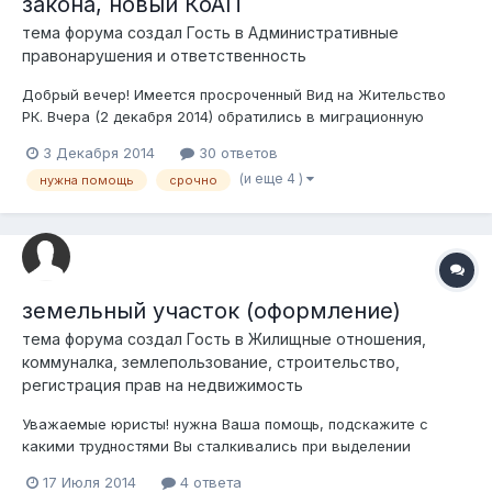
закона, новый КоАП
тема форума создал Гость в
Административные
правонарушения и ответственность
Добрый вечер! Имеется просроченный Вид на Жительство
РК. Вчера (2 декабря 2014) обратились в миграционную
полицию для его продления. Ими было выписано
3 Декабря 2014
30 ответов
постановление, на основании п.3 ст.377 наложен штраф 20
(и еще 4 )
нужна помощь
срочно
МРП. Как обычно происходит, лишь после вынесения
постановления и получения его...
земельный участок (оформление)
тема форума создал Гость в
Жилищные отношения,
коммуналка, землепользование, строительство,
регистрация прав на недвижимость
Уважаемые юристы! нужна Ваша помощь, подскажите с
какими трудностями Вы сталкивались при выделении
участка с целевым назначением под индивидуальное
17 Июля 2014
4 ответа
жилищное строительство (ИЖС). Сколько, примерно, по