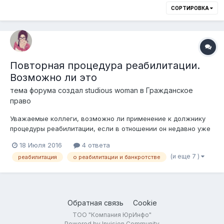
СОРТИРОВКА
Повторная процедура реабилитации.
Возможно ли это
тема форума создал
studious woman
в
Гражданское
право
Уважаемые коллеги, возможно ли применение к должнику
процедуры реабилитации, если в отношении он недавно уже
прошел процедуру ускоренной реабилитации при
18 Июля 2016
4 ответа
господдержке?
(и еще 7 )
реабилитация
о реабилитации и банкротстве
Обратная связь
Cookie
ТОО "Компания ЮрИнфо"
Powered by Invision Community