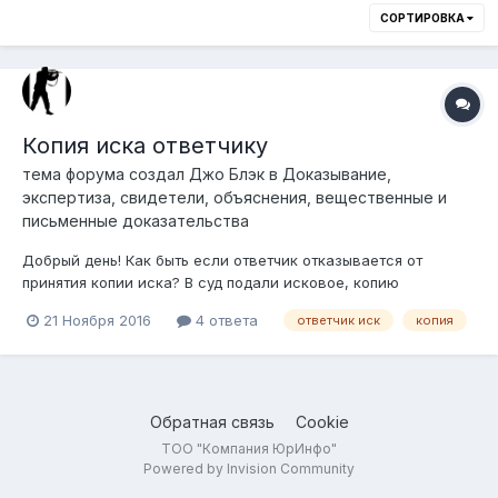
СОРТИРОВКА
Копия иска ответчику
тема форума создал
Джо Блэк
в
Доказывание,
экспертиза, свидетели, объяснения, вещественные и
письменные доказательства
Добрый день! Как быть если ответчик отказывается от
принятия копии иска? В суд подали исковое, копию
отправили ответчику, однако почтальон говорит что,
21 Ноября 2016
4 ответа
ответчик иск
копия
ответчик отказался от принятия письма.
Обратная связь
Cookie
ТОО "Компания ЮрИнфо"
Powered by Invision Community