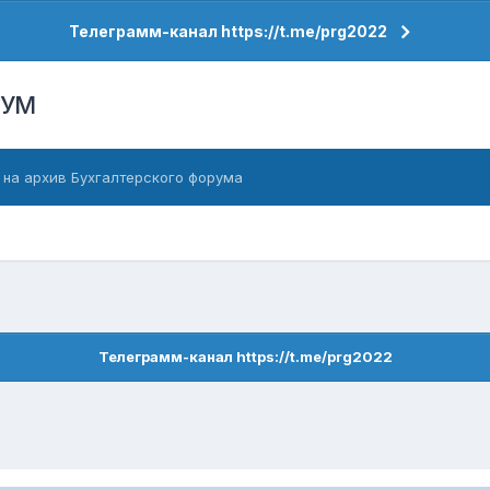
Телеграмм-канал https://t.me/prg2022
РУМ
 на архив Бухгалтерского форума
Телеграмм-канал https://t.me/prg2022