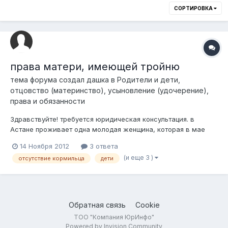
СОРТИРОВКА
права матери, имеющей тройню
тема форума создал
дашка
в
Родители и дети,
отцовство (материнство), усыновление (удочерение),
права и обязанности
Здравствуйте! требуется юридическая консультация. в
Астане проживает одна молодая женщина, которая в мае
2011 в законном браке родила тройню- 2 мальчика и
14 Ноября 2012
3 ответа
девочка. 2011 год проходил в Казахстане под эгидой
(и еще 3 )
отсутствие кормильца
дети
материнства и детства. по указу женщине, родившей тройню
(вне зависимости полная-неполная с...
Обратная связь
Cookie
ТОО "Компания ЮрИнфо"
Powered by Invision Community