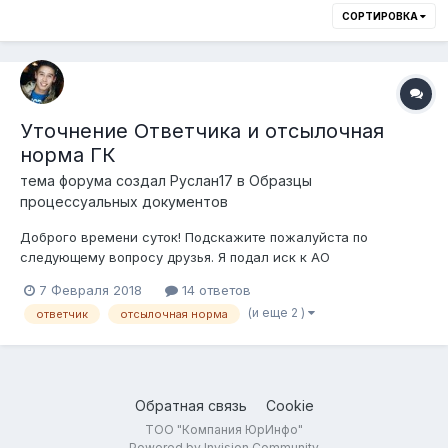
СОРТИРОВКА
Уточнение Ответчика и отсылочная
норма ГК
тема форума создал
Руслан17
в
Образцы
процессуальных документов
Доброго времени суток! Подскажите пожалуйста по
следующему вопросу друзья. Я подал иск к АО
"Казкоммерцбанк" в лице филиала этого банка в моем
7 Февраля 2018
14 ответов
городе, иск по договору банковского займа (ДБЗ -
(и еще 2 )
ответчик
отсылочная норма
Ипотечный), который был заключен с АО "БанкТуранАлем" в
2007 году . Сегодня прихожу на процесс (От...
Обратная связь
Cookie
ТОО "Компания ЮрИнфо"
Powered by Invision Community