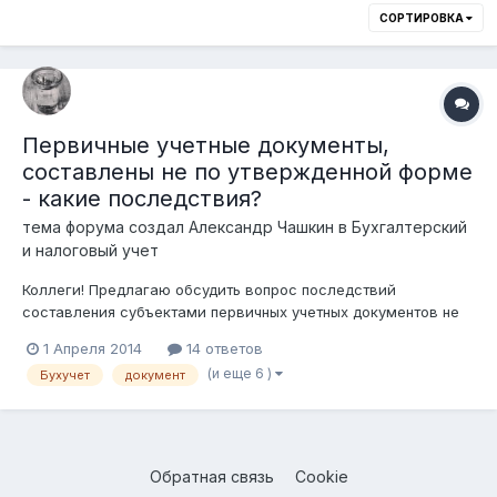
СОРТИРОВКА
Первичные учетные документы,
составлены не по утвержденной форме
- какие последствия?
тема форума создал
Александр Чашкин
в
Бухгалтерский
и налоговый учет
Коллеги! Предлагаю обсудить вопрос последствий
составления субъектами первичных учетных документов не
по утвержденной форме. В соответствии с п.2 ст.7 Закона
1 Апреля 2014
14 ответов
Республики Казахстан от 28 февраля 2007 года "О
(и еще 6 )
Бухучет
документ
бухгалтерском учете и финансовой отчетности" формы или
требования к первичным документам,...
Обратная связь
Cookie