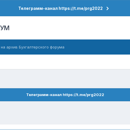
Телеграмм-канал https://t.me/prg2022
РУМ
 на архив Бухгалтерского форума
Телеграмм-канал https://t.me/prg2022