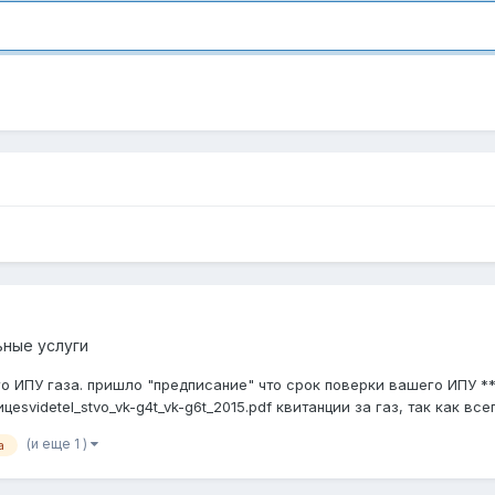
ные услуги
 ИПУ газа. пришло "предписание" что срок поверки вашего ИПУ ** 
videtel_stvo_vk-g4t_vk-g6t_2015.pdf квитанции за газ, так как всегд
(и еще 1 )
а