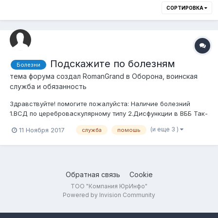
СОРТИРОВКА
Подскажите по болезням
Болезни
тема форума создал
RomanGrand
в
Оборона, воинская
служба и обязанность
Здравствуйте! помогите пожалуйста: Наличие болезний
1.ВСД по цереброваскулярному типу 2.Дисфункции в ВББ Так-
же недавно прошел "Триплексное ультразвуковое
(и еще 3 )
11 Ноября 2017
служба
помошь
исследование сосудов шеи" Поставили такое заключение:
Повышение периферического гемодинамического
сопротивления на...
Обратная связь
Cookie
ТОО "Компания ЮрИнфо"
Powered by Invision Community