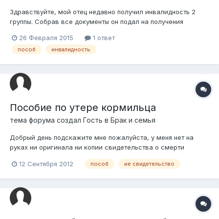
Здравствуйте, мой отец недавно получил инвалидность 2
группы. Собрав все документы он подал на получения
пособия, но в ГЦВП сказали что будет в размере 2000 тг, за
26 Февраля 2015
1 ответ
вычетом всех комиссий. Инвалидность получил по болезни.
пособ
инвалидность
Он пенсионер МВД уже несколько лет, продолжал работать,
не на госслужбе(если э...
Пособие по утере кормильца
тема форума создал Гость в
Брак и семья
Добрый день подскажите мне пожалуйста, у меня нет на
руках ни оригинала ни копии свидетельства о смерти
бывшего мужа, он гражданин Узбекистана, умер в Ташкенте,
12 Сентября 2012
пособ
ие свидетельство
могу ли я без свидетельства о смерти оформить пособие по
утере кормильца, могут ли в ГЦВП сделать запрос в
Узбекистан, на получение статуса...