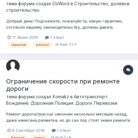
тема форума создал
OxWord
в
Строительство, долевое
строительство
Добрый день! Подскажите, пожалуйста, какую гарантию,
согласно нашему законодательству, должны давать
подрядчики на строительные работы? При постройке нового
17 Июня 2019
1 ответ
объекта и при выполнении капитального ремонта. Смотрю
(и еще 3 )
гарантия
ремонт
разные договора - где-то 12 месяцев, где-то 24. На монтаж
смесителя в ванной -...
Ограничение скорости при ремонте
дороги
тема форума создал
Xomakz
в
Автотранспорт.
Вождение. Дорожная Полиция. Дороги. Перевозки
Ремонт дороги(трассы) закончен несколько месяцев назад,
даже нанесена разметка, но до сих пор стоят знаки ремонта
и ограничение скорости 50 км/ч, Хотя даже до ремонта было
8 Сентября 2018
1 ответ
ограничение 80 км/ч. Гаишники постоянно ездят и штрафуют
(и еще 1 )
Ремонт
давно