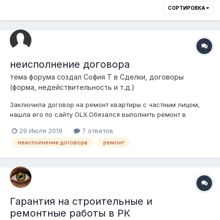
СОРТИРОВКА
неисполнение договора
тема форума создал
София T
в
Сделки, договоры
(форма, недействительность и т.д.)
Заключила договор на ремонт квартиры с частным лицом,
нашла его по сайту OLX.Обязался выполнить ремонт в
течении 2х недель, сообщил что у него есть бригады,
29 Июля 2019
7 ответов
работают на других объектах, сам он ищет заказы для
неисполнение договора
ремонт
объемов работ. Начало работ было очень хорошее, пришло
4-5 человек, заштукатурили стены, н...
Гарантия на строительные и
ремонтные работы в РК