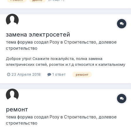
за нарушение скоростного режима. Обоснованно ли стоят
знаки если ремонт...
замена электросетей
тема форума создал
Розу
в
Строительство, долевое
строительство
Доброе утро! Скажите пожалуйста, полна замена
электрических сетей, розеток и.т.д относится к капитальному
ремонту или нет? у кого должны получить разрешение на
23 Апреля 2018
1 ответ
ремонт
замену электрооборудовании?
ремонт
тема форума создал
Розу
в
Строительство, долевое
строительство