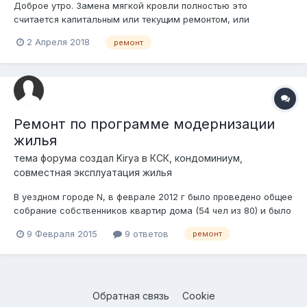
Доброе утро. Замена мягкой кровли полностью это
считается капитальным или текущим ремонтом, или
реконструкцией и процедура какая для замены? мы являемся
2 Апреля 2018
ремонт
госпредпиятией
Ремонт по программе модернизации
жилья
тема форума создал
Kirya
в
КСК, кондоминиум,
совместная эксплуатация жилья
В уездном городе N, в феврале 2012 г было проведено общее
собрание собственников квартир дома (54 чел из 80) и было
единогласно принято решение провести капитальный ремонт
9 Февраля 2015
9 ответов
ремонт
дома с привлечением заемных средств по программе
жилищной помощи населению. (то есть порядка 35%
стоимости ремонта оплачивает г...
Обратная связь
Cookie