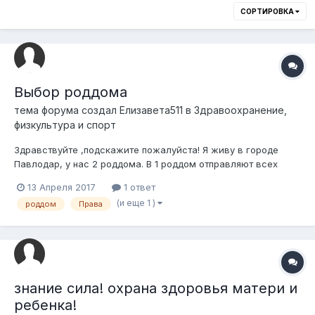
СОРТИРОВКА
Выбор роддома
тема форума создал
Елизавета511
в
Здравоохранение,
физкультура и спорт
Здравствуйте ,подскажите пожалуйста! Я живу в городе
Павлодар, у нас 2 роддома. В 1 роддом отправляют всех
здоровых женщин ,а во 2 (перинатальный центр) по
13 Апреля 2017
1 ответ
показаниям: например высокое давление, какие то
(и еще 1 )
роддом
Права
патологии и т.д. Так вот: имею ли я по закону право выбрать
самой в каком роддоме рожать? И под...
знание сила! охрана здоровья матери и
ребенка!