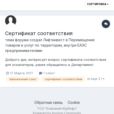
СОРТИРОВКА
Сертификат соответствия
тема форума создал
Лифтинвест
в
Перемещение
товаров и услуг по территории, внутри ЕАЭС
предпринимателями
Доброго дня, интересует вопрос сертификата соответствия
для эскалаторов, ранее обращались в Департамент
комитета технического регулирования и метрологии по г
17 Марта 2017
1 ответ
Алматы, для разъяснения. По данному обращению в 2016 г
(и еще 3 )
таможенный союз
сертификат соответствия
был предоставлен ответ, что оборудование не подлежит
сертификации ссылаясь на Технич...
Обратная связь
Cookie
ТОО "Компания ЮрИнфо"
Powered by Invision Community