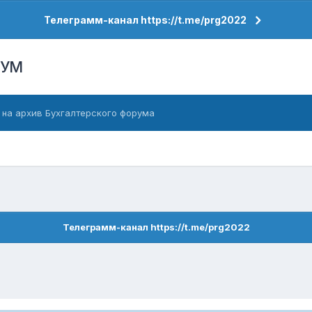
Телеграмм-канал https://t.me/prg2022
РУМ
 на архив Бухгалтерского форума
Телеграмм-канал https://t.me/prg2022