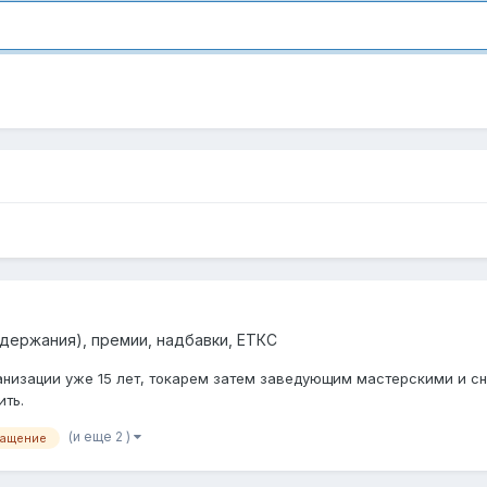
удержания), премии, надбавки, ЕТКС
анизации уже 15 лет, токарем затем заведующим мастерскими и сно
ить.
(и еще 2 )
ращение