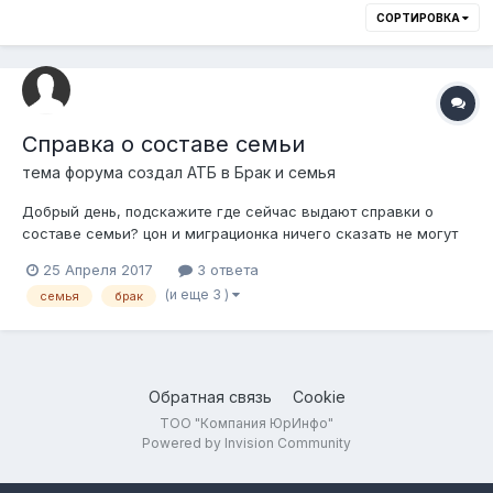
СОРТИРОВКА
Справка о составе семьи
тема форума создал
АТБ
в
Брак и семья
Добрый день, подскажите где сейчас выдают справки о
составе семьи? цон и миграционка ничего сказать не могут
по этому поводу, друг на друга склоняют.
25 Апреля 2017
3 ответа
(и еще 3 )
семья
брак
Обратная связь
Cookie
ТОО "Компания ЮрИнфо"
Powered by Invision Community