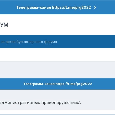
Телеграмм-канал https://t.me/prg2022
РУМ
 на архив Бухгалтерского форума
Телеграмм-канал https://t.me/prg2022
б административных правонарушениях'.