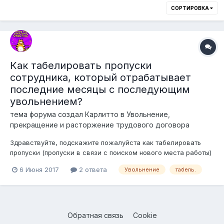
СОРТИРОВКА
Как табелировать пропуски
сотрудника, который отрабатывает
последние месяцы с последующим
увольнением?
тема форума создал
Карлитто
в
Увольнение,
прекращение и расторжение трудового договора
Здравствуйте, подскажите пожалуйста как табелировать
пропуски (пропуски в связи с поиском нового места работы)
сотрудника, который дорабатывает последние 2 месяца и
6 Июня 2017
2 ответа
Увольнение
табель.
уходит. Расторжение трудового договора по инициативе
работника.? Заранее благодарю!
Обратная связь
Cookie