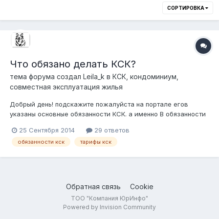
СОРТИРОВКА
Что обязано делать КСК?
тема форума создал
Leila_k
в
КСК, кондоминиум,
совместная эксплуатация жилья
Добрый день! подскажите пожалуйста на портале егов
указаны основные обязанности КСК. а именно В обязанности
КСК входят: Обслуживание текущего ремонта: герметизация
25 Сентября 2014
29 ответов
стыков, заделка выбоин и трещин в стенах (по заявкам); все
обязанности кск
тарифы кск
виды работ по устранению течи кровель (кроме полной
замены); все виды...
Обратная связь
Cookie
ТОО "Компания ЮрИнфо"
Powered by Invision Community