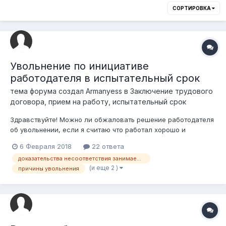
СОРТИРОВКА
Увольнение по инициативе
работодателя в испытательный срок
тема форума создал
Armanyess
в
Заключение трудового
договора, прием на работу, испытательный срок
Здравствуйте! Можно ли обжаловать решение работодателя
об увольнении, если я считаю что работал хорошо и
справлялся с обязанностями? Какие есть шансы в
6 Февраля 2018
22 ответа
восстановлении? Меня пока не уволили, я на испытательном
доказательства несоответствия занимаемой должности
сроке, но в последнее время руководитель проявляет
(и еще 2 )
причины увольнения
недовольство и придирается к мелочам, и...