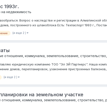
с 1993г.
в на недвижимость
азобраться. Вопрос о наследстве и регистрации в Алматинской об
ома, построенного из шлакоблока Есть: Техпаспорт 1993 г., Постан
(и еще 2 )
нение
маты
е отношения, коммуналка, землепользование, строительство,
дставляю юридическую компанию ТОО "Эл ЭЙ Партнерс". Наша комп
нение домов, перепланировок, узаконение пристроенных балконов, 
(и еще 2 )
епланировки на земельном участке
отношения, коммуналка, землепользование, строительство, 