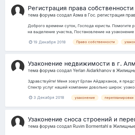
Регистрация права собственности 
тема форума создал
Азма
в
Гос. регистрация пра
Доброго времени суток, Господа юристы. Помогите р
на выделение участка, Постановление на узаконение д
19 Декабря 2018
Право собственности
узако
Узаконение недвижимости в г. Ал
тема форума создал
Yerlan Aidarkhanov
в
Жилищны
Здравствуйте! Меня зовут Ерлан Айдарханов, я пре
Спектр услуг нашей компании довольно широк: узако
3 Декабря 2018
узаконение
перепланировки
Узаконение сноса строений и пер
тема форума создал
Ruvim Bormentahl
в
Жилищные 