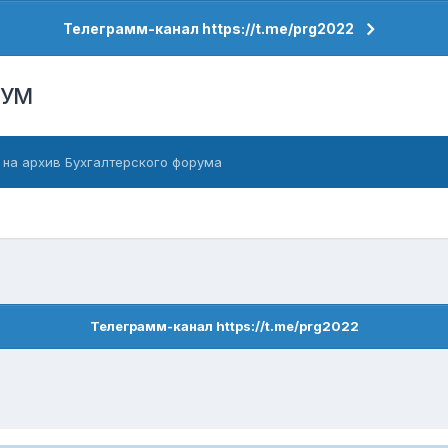
Телеграмм-канал https://t.me/prg2022
РУМ
 на архив Бухгалтерского форума
Телеграмм-канал https://t.me/prg2022