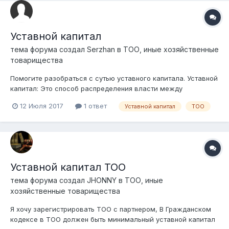
Уставной капитал
тема форума создал
Serzhan
в
ТОО, иные хозяйственные
товарищества
Помогите разобраться с сутью уставного капитала. Уставной
капитал: Это способ распределения власти между
участниками? Это стартовый капитал? Можно ли
12 Июля 2017
1 ответ
Уставной капитал
ТОО
использовать уставной капитал в хозяйственной
деятельности? Если да, то каждый раз придется
увеличивать/уменьшать уставной капитал, нап...
Уставной капитал ТОО
тема форума создал
JHONNY
в
ТОО, иные
хозяйственные товарищества
Я хочу зарегистрировать ТОО с партнером, В Гражданском
кодексе в ТОО должен быть минимальный уставной капитал