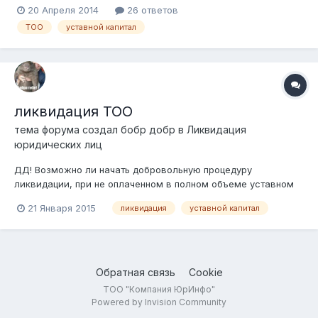
100 мрп, но меня запутали говорят типо при регистраций ТОО
20 Апреля 2014
26 ответов
вообще уставной капитал не нужен, подскажите правильный
ТОО
уставной капитал
вариант?
ликвидация ТОО
тема форума создал
бобр добр
в
Ликвидация
юридических лиц
ДД! Возможно ли начать добровольную процедуру
ликвидации, при не оплаченном в полном объеме уставном
капитале. Один участник оплатил, второй внес 40% от свей
21 Января 2015
ликвидация
уставной капитал
доли. будут ли последствия для того, кто не оплатил долю
Обратная связь
Cookie
ТОО "Компания ЮрИнфо"
Powered by Invision Community