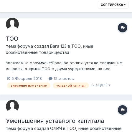
СОРТИРОВКА
ТОО
тема форума создал
Бага 123
в
ТОО, иные
хозяйственные товарищества
Уважаемые форумчане!Просьба откликнутся на следующие
вопросы, открыли ТОО с двумя учредителями, но все
документы растеряли, остался только Устав, в Уставе не
5 Февраля 2018
12 ответов
приписано сколько и какой учредитель имеет % от чистого
(и еще 1 )
внесение изменение
уставной капитал
дохода, какой уставной капитал, думаю это было прописано
Учредительном договоре (прави...
Уменьшения уставного капитала
тема форума создал
ОЛИЧ
в
ТОО, иные хозяйственные