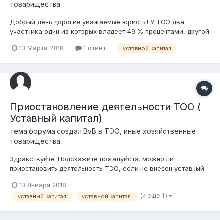
товарищества
Добрый день дорогие уважаемые юристы! У ТОО два
участника один из которых владеет 49 % процентами, другой
51% процентов доли в уставном капитале. Участник который
13 Марта 2018
1 ответ
уставной капитал
владеет 49% процентами полностью оплатил свой взнос в
уставной капитал путем безналичного перечисления
денежных средств на счет Товарище...
Приостановление деятельности ТОО (
Уставный капитал)
тема форума создал
BvB
в
ТОО, иные хозяйственные
товарищества
Здравствуйте! Подскажите пожалуйста, можно ли
приостановить деятельность ТОО, если не внесен уставный
капитал? Если ТОО приостановлено, а из-за того что не
13 Января 2018
внесли во время (до года) уставный капитал, могут быть
(и еще 1 )
уставный капитал
уставной капитал
проблемы? Вопросы по поводу уставного капитала: ТОО
ведет работы тол...