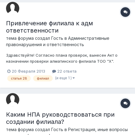
Привлечение филиала к адм
ответственности
тема форума создал Гость в
Административные
правонарушения и ответственность
Здравствуйте! Согласно плана проверок, вынесен Акт о
назначении проверки алматинского филиала ТОО "Х".
Согласно положения, данный филиал не является
20 Февраля 2013
22 ответа
юридическим лицом. Установлены факты нарушения
(и еще 1 )
статья 28
филиал
законодательства. Составлены адм протоколы на
должностные лица филиала. Вместе с тем, возможно ли
привл...
Каким НПА руководствоваться при
создании филиала?
тема форума создал Гость в
Регистрация, иные вопросы