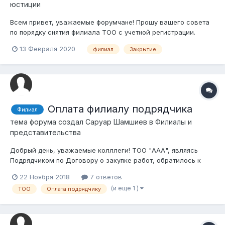
юстиции
Всем привет, уважаемые форумчане! Прошу вашего совета
по порядку снятия филиала ТОО с учетной регистрации.
Работая юристом в компании передо мной была поставлена
13 Февраля 2020
филиал
Закрытие
задача руководства по систематизации процесса закрытия
филиала ТОО, да и впрочем самого ТОО. Сейчас нужно
систематизировать именно схему...
Оплата филиалу подрядчика
Филиал
тема форума создал
Саруар Шамшиев
в
Филиалы и
представительства
Добрый день, уважаемые колллеги! ТОО "ААА", являясь
Подрядчиком по Договору о закупке работ, обратилось к
Заказчику с просьбой принять для производства выплат,
22 Ноября 2018
7 ответов
предназначенных ТОО "ААА", расчётный счёт филиала ТОО
(и еще 1 )
ТОО
Оплата подрядчику
"ААА". Вместе с тем, условиями Договора определено, что
оплата производится пос...