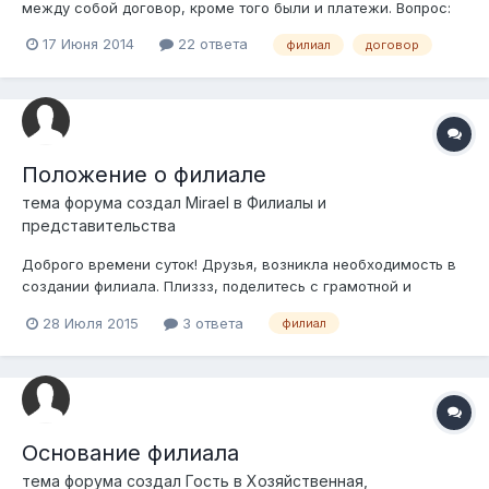
между собой договор, кроме того были и платежи. Вопрос:
есть ли тут нарушения, если есть то в чем?
17 Июня 2014
22 ответа
филиал
договор
Положение о филиале
тема форума создал
Mirael
в
Филиалы и
представительства
Доброго времени суток! Друзья, возникла необходимость в
создании филиала. Плиззз, поделитесь с грамотной и
актуальной формой положения о филиале. Заранее спасибо.
28 Июля 2015
3 ответа
филиал
Основание филиала
тема форума создал Гость в
Хозяйственная,