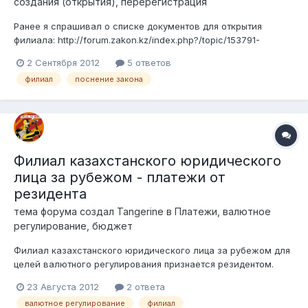
создания (открытия), перерегистрация
Ранее я спрашивал о списке документов для открытия
филиала: http://forum.zakon.kz/index.php?/topic/153791-
dokumenti-dlja-togo-chtobi-otkrit-filiala-v-
2 Сентября 2012
5 ответов
drug/page__hl__%D1%84%D0%B8%D0%BB%D0%B8%D0%B0%
филиал
поснение закона
D0%BB#entry953613 сейчас я скажу то что мне не понятно:
1)Для учетной регистрации филиала и пред...
Филиал казахстанского юридического
лица за рубежом - платежи от
резидента
тема форума создал
Tangerine
в
Платежи, валютное
регулирование, бюджет
Филиал казахстанского юридического лица за рубежом для
целей валютного регулирования признается резидентом.
Валютные операции между резидентами запрещены, за
23 Августа 2012
2 ответа
исключением ряда случаев (которые к данному вопросу не
валютное регулирование
филиал
применимы). Вопрос: могут ли резиденты РК (например,