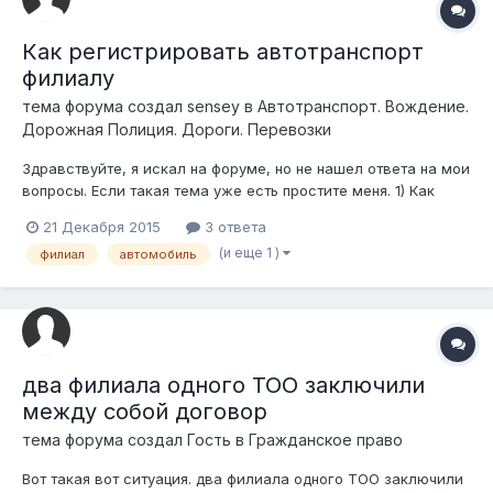
Как регистрировать автотранспорт
филиалу
тема форума создал
sensey
в
Автотранспорт. Вождение.
Дорожная Полиция. Дороги. Перевозки
Здравствуйте, я искал на форуме, но не нашел ответа на мои
вопросы. Если такая тема уже есть простите меня. 1) Как
должен выглядить документ « для юридических лиц: приказ
21 Декабря 2015
3 ответа
(распоряжение) о выделении и передаче транспортного
(и еще 1 )
филиал
автомобиль
средства своему структурному подразделению или другому
юридическо...
два филиала одного ТОО заключили
между собой договор
тема форума создал Гость в
Гражданское право
Вот такая вот ситуация. два филиала одного ТОО заключили