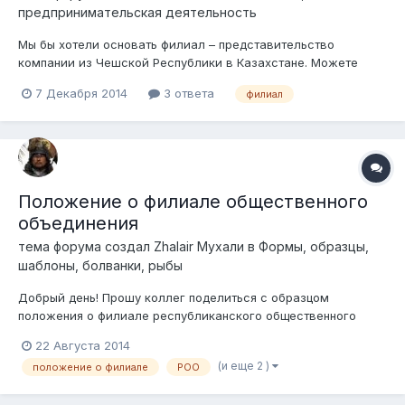
предпринимательская деятельность
Мы бы хотели основать филиал – представительство
компании из Чешской Республики в Казахстане. Можете
ответить на следующие вопросы? · Имеет филиал
7 Декабря 2014
3 ответа
филиал
коммерческую деятельность – может заключать договоры с
субподрядчиками напрямую или это принадлежит только
нашей головной организации ·...
Положение о филиале общественного
объединения
тема форума создал
Zhalair Мухали
в
Формы, образцы,
шаблоны, болванки, рыбы
Добрый день! Прошу коллег поделиться с образцом
положения о филиале республиканского общественного
объединения. Если есть у кого, скиньте пжлс на мыло
22 Августа 2014
Adenov80@mail.ru или в личку. Заранее благодарю!
(и еще 2 )
положение о филиале
РОО