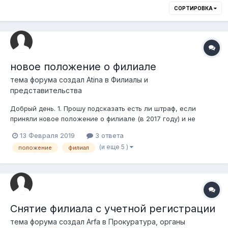
СОРТИРОВКА
новое положение о филиале
тема форума создал
Atina
в
Филиалы и
представительства
Добрый день. 1. Прошу подсказать есть ли штраф, если
приняли новое положение о филиале (в 2017 году) и не
уведомляли юстицию? 2. Можно ли закрыть филиал в ЦОНе
13 Февраля 2019
3 ответа
по месту нахождения ТОО, а не самого филиала? Если
(и еще 5 )
положение
филиал
можно ссылки на НПА тоже пропишите.
Снятие филиала с учетной регистрации
тема форума создал
Arfa
в
Прокуратура, органы