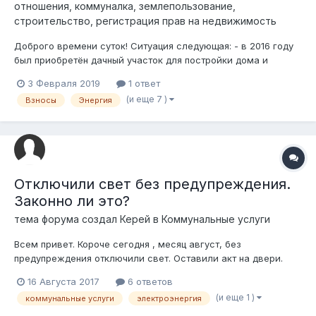
отношения, коммуналка, землепользование,
строительство, регистрация прав на недвижимость
Доброго времени суток! Ситуация следующая: - в 2016 году
был приобретён дачный участок для постройки дома и
дальнейшего проживания. Ранее на участке не было
3 Февраля 2019
1 ответ
строений. После того как был построен дом, возник
(и еще 7 )
Взносы
Энергия
необходимость в подключении дома к электроэнергии.
После разговора с председателем каса...
Отключили свет без предупреждения.
Законно ли это?
тема форума создал
Керей
в
Коммунальные услуги
Всем привет. Короче сегодня , месяц август, без
предупреждения отключили свет. Оставили акт на двери.
Позванил по данному номеру чтобы разузнать подробности.
16 Августа 2017
6 ответов
Берет трубку одна девка лениво отвечает всё праввильно
(и еще 1 )
коммунальные услуги
электроэнергия
приходите по такому~то адресу напишите заявление
оплатите задолженность и вам подключат...