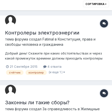
СОРТИРОВКА
Контролеры электроэнергии
тема форума создал
Fatimal
в
Конституция, права и
свободы человека и гражданина
Добрый день! Скажите при каких обстоятельствах и через
какой промежуток времени должны приходить контролеры
проверять счётчик электроэнергии, должны ли они вообще
21 Сентября 2015
4 ответа
приходить ко мне в дом, обязана ли я впускать их? Могу ли я
(и еще 1 )
счётчик
контролер
сама снимать на камеру показания и платить по ним, при
этом навсегда закрыв с...
Законны ли такие сборы?
тема форума создал
За справедливость
в
Жилищные