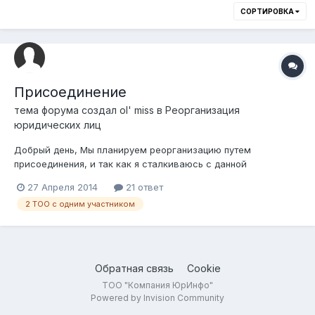
СОРТИРОВКА
Присоединение
тема форума создал
ol' miss
в
Реорганизация
юридических лиц
Добрый день, Мы планируем реорганизацию путем
присоединения, и так как я сталкиваюсь с данной
процедурой в первый раз у меня много вопросов. У
27 Апреля 2014
21 ответ
присоединяемого ТОО и присоединяющего ТОО общий ед.
2 ТОО с одним участником
участник. Согласно, информации в законе о ТОО и ТДО,
закона о гос. регистрации юр. лиц и инструкц...
Обратная связь
Cookie
ТОО "Компания ЮрИнфо"
Powered by Invision Community