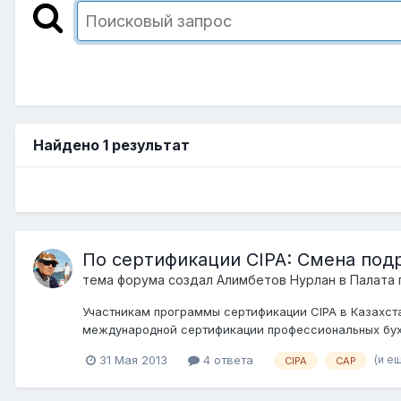
Найдено 1 результат
По сертификации CIPA: Смена под
тема форума создал
Алимбетов Нурлан
в
Палата 
Участникам программы сертификации CIPA в Казахст
международной сертификации профессиональных бухга
(и ещ
31 Мая 2013
4 ответа
CIPA
CAP