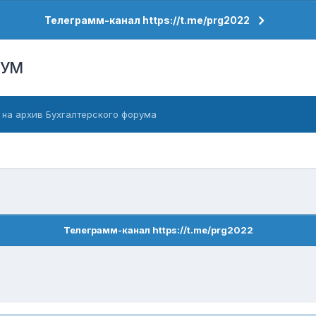
Телеграмм-канал https://t.me/prg2022
РУМ
 на архив Бухгалтерского форума
Телеграмм-канал https://t.me/prg2022