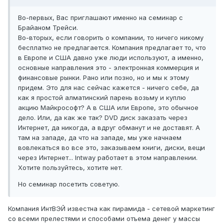
Во-первых, Вас приглашают именно на семинар с
Брайаном Трейси.
Во-вторых, если говорить о компании, то ничего никому
бесплатно не предлагается. Компания предлагает то, что
в Европе и США давно уже люди используют, а именно,
основные направления это - электронная коммерция и
финансовые рынки. Рано или позно, но и мы к этому
придем. Это для нас сейчас кажется - ничего себе, да
как я простой алматинский парень возьму и куплю
акцию Майкрософт? А в США или Европе, это обычное
дело. Или, да как же так? DVD диск заказать через
Интернет, да никогда, а вдруг обманут и не доставят. А
там на западе, да что на западе, мы уже начнаем
вовлекаться во все это, заказываем книги, диски, вещи
через Интернет... Intway работает в этом направлении.
Хотите пользуйтесь, хотите нет.
Но семинар посетить советую.
Компания ИнтВЭЙ известна как пирамида - сетевой маркетинг
со всеми прелестями и способами отъема денег у массы