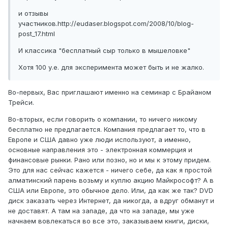
и отзывы
участников.http://eudaser.blogspot.com/2008/10/blog-
post_17.html
И классика "бесплатный сыр только в мышеловке"
Хотя 100 у.е. для эксперимента может быть и не жалко.
Во-первых, Вас приглашают именно на семинар с Брайаном
Трейси.
Во-вторых, если говорить о компании, то ничего никому
бесплатно не предлагается. Компания предлагает то, что в
Европе и США давно уже люди используют, а именно,
основные направления это - электронная коммерция и
финансовые рынки. Рано или позно, но и мы к этому придем.
Это для нас сейчас кажется - ничего себе, да как я простой
алматинский парень возьму и куплю акцию Майкрософт? А в
США или Европе, это обычное дело. Или, да как же так? DVD
диск заказать через Интернет, да никогда, а вдруг обманут и
не доставят. А там на западе, да что на западе, мы уже
начнаем вовлекаться во все это, заказываем книги, диски,