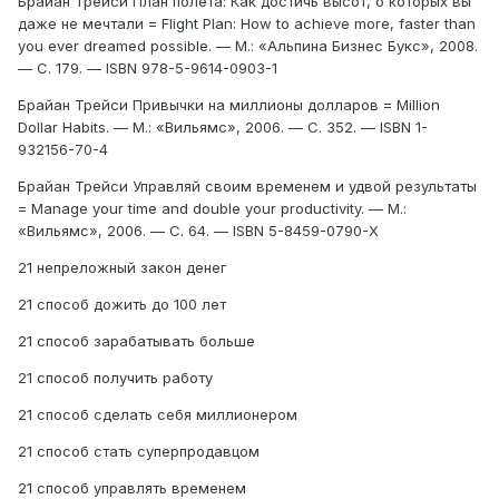
Брайан Трейси План полета: Как достичь высот, о которых вы
даже не мечтали = Flight Plan: How to achieve more, faster than
you ever dreamed possible. — М.: «Альпина Бизнес Букс», 2008.
— С. 179. — ISBN 978-5-9614-0903-1
Брайан Трейси Привычки на миллионы долларов = Million
Dollar Habits. — М.: «Вильямс», 2006. — С. 352. — ISBN 1-
932156-70-4
Брайан Трейси Управляй своим временем и удвой результаты
= Manage your time and double your productivity. — М.:
«Вильямс», 2006. — С. 64. — ISBN 5-8459-0790-X
21 непреложный закон денег
21 способ дожить до 100 лет
21 способ зарабатывать больше
21 способ получить работу
21 способ сделать себя миллионером
21 способ стать суперпродавцом
21 способ управлять временем