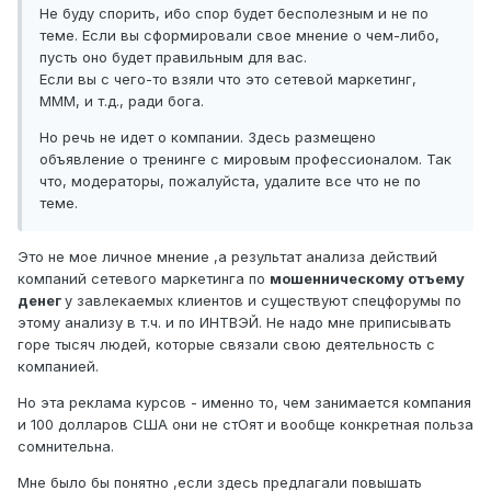
Не буду спорить, ибо спор будет бесполезным и не по
теме. Если вы сформировали свое мнение о чем-либо,
пусть оно будет правильным для вас.
Если вы с чего-то взяли что это сетевой маркетинг,
МММ, и т.д., ради бога.
Но речь не идет о компании. Здесь размещено
объявление о тренинге с мировым профессионалом. Так
что, модераторы, пожалуйста, удалите все что не по
теме.
Это не мое личное мнение ,а результат анализа действий
компаний сетевого маркетинга по
мошенническому отъему
денег
у завлекаемых клиентов и существуют спецфорумы по
этому анализу в т.ч. и по ИНТВЭЙ. Не надо мне приписывать
горе тысяч людей, которые связали свою деятельность с
компанией.
Но эта реклама курсов - именно то, чем занимается компания
и 100 долларов США они не стОят и вообще конкретная польза
сомнительна.
Мне было бы понятно ,если здесь предлагали повышать