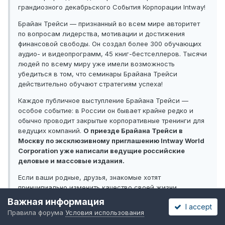
грандиозного декабрьского События Корпорации Intway!
Брайан Трейси — признанный во всем мире авторитет
по вопросам лидерства, мотивации и достижения
финансовой свободы. Он создал более 300 обучающих
аудио- и видеопрограмм, 45 книг-бестселлеров. Тысячи
людей по всему миру уже имели возможность
убедиться в том, что семинары Брайана Трейси
действительно обучают стратегиям успеха!
Каждое публичное выступление Брайана Трейси —
особое событие: в России он бывает крайне редко и
обычно проводит закрытые корпоративные тренинги для
ведущих компаний.
О приезде Брайана Трейси в
Москву по эксклюзивному приглашению Intway World
Corporation уже написали ведущие российские
деловые и массовые издания.
Если ваши родные, друзья, знакомые хотят
принципиально изменить качество своей жизни,
подарите им шанс сделать это вместе с Брайаном
Важная информация
I accept
Трейси!
Правила форума
Условия использования
Только для участников семинара — многочасовой