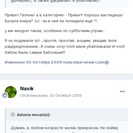
удочеряют, а также удедивают и убабливают.
Привет Галюнь! а в категорию - Привет! Хорошо выглядишь!
Бухала вчера? (с) -ты в неё не попадала ещё ?!
у мя аккурат такая, особенно по субботним утрам...
Я чо подумала тут ...прочтя...прочтав...вощим, увидав твоё
рацпредложение...Я очень хочу чтоб меня убабливали! И чтоб
баблы были самые бабловые!!!
Изменено
30 Октября 2009
пользователем Laim@
Navik
Опубликовано
30 Октября 2009
Adonia писал(а):
Думаю, в любом возрасте жизнь прекрасна. Не пойму