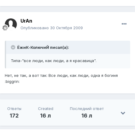
UrAn
Опубликовано
30 Октября 2009
ЁжиК-КолючиЙ писал(а):
Типа-"все люди, как люди, а я красавица".
Нет, не так, а вот так: Все люди, как люди, одна я богиня
:biggrin:
Ответы
Created
Последний ответ
172
16 л
16 л