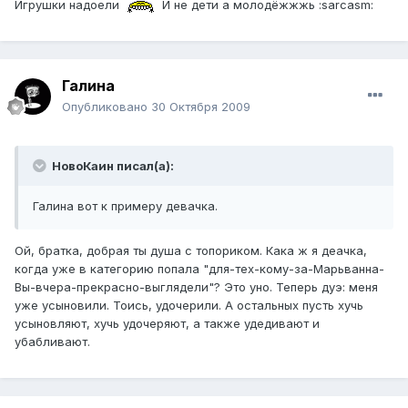
Игрушки надоели
И не дети а молодёжжжь :sarcasm:
Галина
Опубликовано
30 Октября 2009
НовоКаин писал(а):
Галина вот к примеру девачка.
Ой, братка, добрая ты душа с топориком. Кака ж я деачка,
когда уже в категорию попала "для-тех-кому-за-Марьванна-
Вы-вчера-прекрасно-выглядели"? Это уно. Теперь дуэ: меня
уже усыновили. Тоись, удочерили. А остальных пусть хучь
усыновляют, хучь удочеряют, а также удедивают и
убабливают.