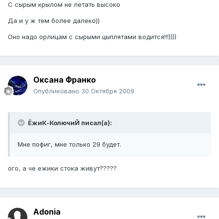
С сырым крылом не летать высоко
Да и у ж тем более далеко))
Оно надо орлицам с сырыми цыплятами водится!!!))))
Оксана Франко
Опубликовано
30 Октября 2009
ЁжиК-КолючиЙ писал(а):
Мне пофиг, мне только 29 будет.
ого, а че ежики стока живут?????
Adonia