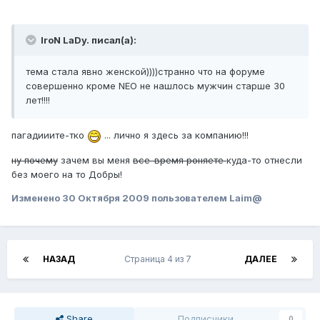
IroN LaDy. писал(а):
тема стала явно женской))))странно что на форуме
совершенно кроме NEO не нашлось мужчин старше 30
лет!!!!
пагадииите-тко
... лично я здесь за компанию!!!
ну почему
зачем вы меня
все-время роняете
куда-то отнесли
без моего на то Добры!
Изменено
30 Октября 2009
пользователем Laim@
НАЗАД
Страница 4 из 7
ДАЛЕЕ
Share
Подписчики
0