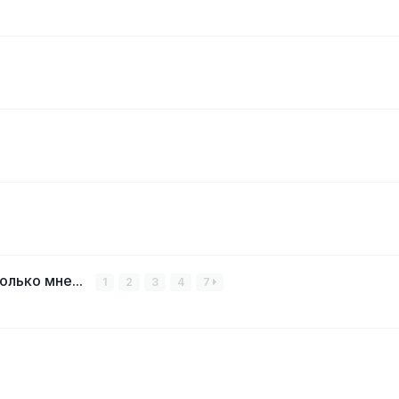
лько мне...
1
2
3
4
7