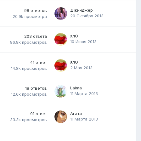
Джинджер
98
ответов
20 Октября 2013
20.9k
просмотра
ялО
203
ответа
10 Июня 2013
86.8k
просмотров
ялО
41
ответ
2 Мая 2013
14.8k
просмотров
Laimа
18
ответов
11 Марта 2013
12.6k
просмотров
Агата
91
ответ
11 Марта 2013
33.3k
просмотров