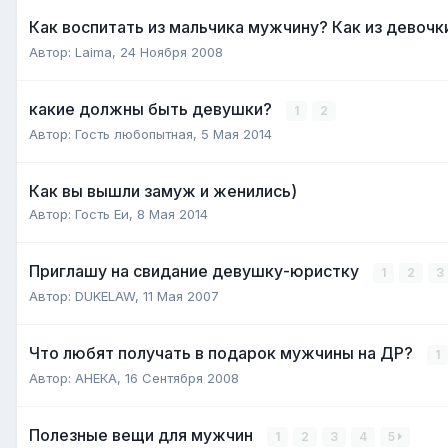
Как воспитать из мальчика мужчину? Как из девочк
Автор:
Laimа
,
24 Ноября 2008
какие должны быть девушки?
1
2
Автор:
Гость любопытная
,
5 Мая 2014
Как вы вышли замуж и женились)
Автор:
Гость Еи
,
8 Мая 2014
Приглашу на свидание девушку-юристку
1
2
3
Автор:
DUKELAW
,
11 Мая 2007
Что любят получать в подарок мужчины на ДР?
1
Автор:
АНЕКА
,
16 Сентября 2008
Полезные вещи для мужчин
1
2
3
4
5