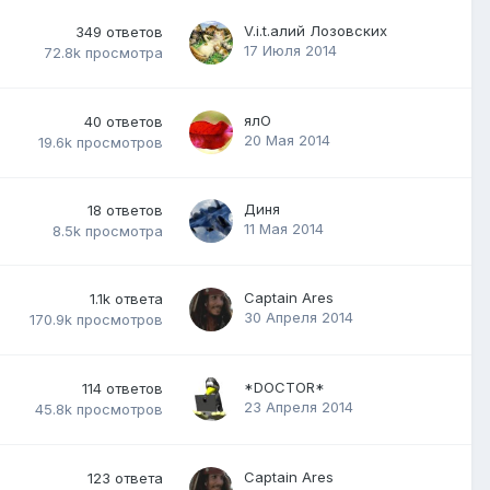
V.i.t.алий Лозовских
349
ответов
17 Июля 2014
72.8k
просмотра
ялО
40
ответов
20 Мая 2014
19.6k
просмотров
Диня
18
ответов
11 Мая 2014
8.5k
просмотра
Captain Ares
1.1k
ответа
30 Апреля 2014
170.9k
просмотров
*DOCTOR*
114
ответов
23 Апреля 2014
45.8k
просмотров
Captain Ares
123
ответа