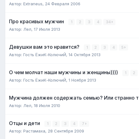
Автор:
Extraneus
,
24 Февраля 2006
Про красивых мужчин
1
2
3
4
34
Автор:
Лел
,
17 Июля 2013
Девушки вам это нравится?
1
2
3
4
5
Автор:
Гость ЁжиК-КолючиЙ
,
14 Октября 2013
О чем молчат наши мужчины и женщины))))
1
2
Автор:
Гость ЁжиК-КолючиЙ
,
1 Ноября 2013
Мужчина должен содержать семью? Или странно то
Автор:
Лел
,
18 Июля 2010
Отцы и дети
1
2
3
4
7
Автор:
Растамаха
,
28 Сентября 2009