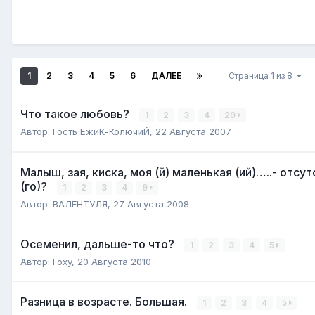
1
2
3
4
5
6
ДАЛЕЕ
Страница 1 из 8
Что такое любовь?
1
2
3
4
29
Автор:
Гость ЁжиК-КолючиЙ
,
22 Августа 2007
Малыш, зая, киска, моя (й) маленькая (ий)…..- отс
(го)?
1
2
3
4
9
Автор:
ВАЛЕНТУЛЯ
,
27 Августа 2008
Осеменил, дальше-то что?
1
2
3
4
5
Автор:
Foxy
,
20 Августа 2010
Разница в возрасте. Большая.
1
2
3
4
5