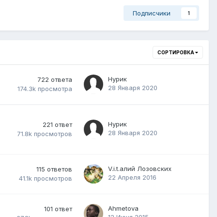
Подписчики
1
СОРТИРОВКА
Нурик
722
ответа
28 Января 2020
174.3k
просмотра
Нурик
221
ответ
28 Января 2020
71.8k
просмотров
V.i.t.алий Лозовских
115
ответов
22 Апреля 2016
41.1k
просмотров
Ahmetova
101
ответ
12 Июня 2015