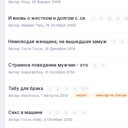
Автор:
Foxy
,
26 Января 2008
И вновь о жестком и долгом с..се.
1
2
3
4
1
Автор:
Madam Tani
,
16 Октября 2006
Немолодая женщина, не вышедшая замуж
1
2
Автор:
Гость Гость
,
19 Декабря 2014
Странное поведение мужчин - это
1
2
Автор:
Imperatritsa
,
10 Октября 2014
Табу для брака
1
2
3
4
12
Автор:
Electrolux
,
1 Августа 2014
запрет
никогда не говори
Секс в машине
1
2
3
4
7
Автор:
Гость mikki
,
3 Октября 2005