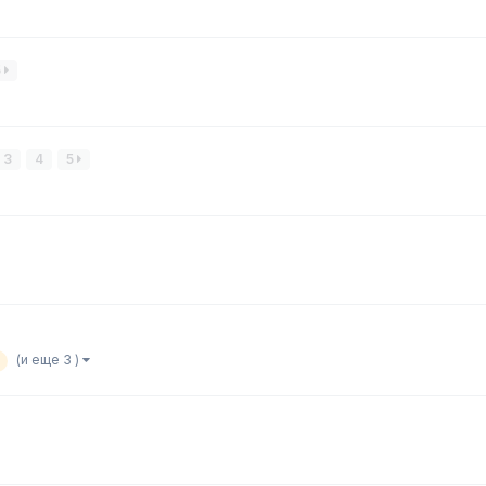
5
3
4
5
(и еще 3 )