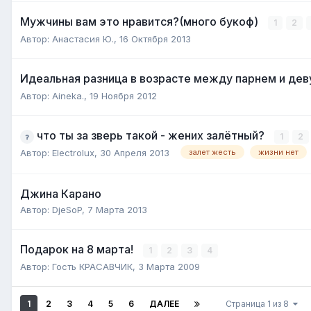
Мужчины вам это нравится?(много букоф)
1
2
Автор:
Анастасия Ю.
,
16 Октября 2013
Идеальная разница в возрасте между парнем и де
Автор:
Aineka.
,
19 Ноября 2012
что ты за зверь такой - жених залётный?
1
2
Автор:
Electrolux
,
30 Апреля 2013
залет жесть
жизни нет
Джина Карано
Автор:
DjeSoP
,
7 Марта 2013
Подарок на 8 марта!
1
2
3
4
Автор:
Гость КРАСАВЧИК
,
3 Марта 2009
1
2
3
4
5
6
ДАЛЕЕ
Страница 1 из 8