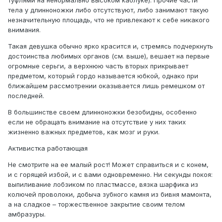
туфлями на ненормально высоком каблуке). Прочие части
тела у длинноножки либо отсутствуют, либо занимают такую
незначительную площадь, что не привлекают к себе никакого
внимания.
Такая девушка обычно ярко красится и, стремясь подчеркнуть
достоинства любимых органов (см. выше), вешает на первые
огромные серьги, а верхнюю часть вторых прикрывает
предметом, который гордо называется юбкой, однако при
ближайшем рассмотрении оказывается лишь ремешком от
последней.
В большинстве своем длинноножки безобидны, особенно
если не обращать внимание на отсутствие у них таких
жизненно важных предметов, как мозг и руки.
Активистка работающая
Не смотрите на ее малый рост! Может справиться и с конем,
и с горящей избой, и с вами одновременно. Ни секунды покоя:
выпиливание лобзиком по пластмассе, вязка шарфика из
колючей проволоки, добыча зубного камня из бивня мамонта,
а на сладкое – торжественное закрытие своим телом
амбразуры.