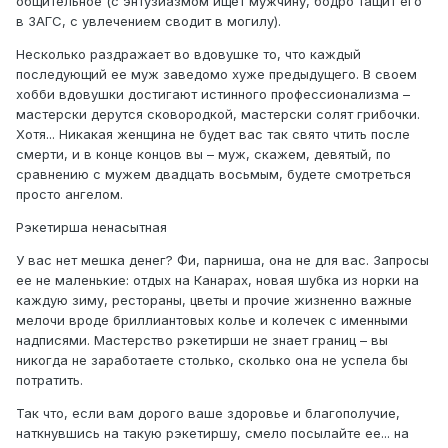
общительное (с энтузиазмом ищет мужчину, бодро тащит его
в ЗАГС, с увлечением сводит в могилу).
Несколько раздражает во вдовушке то, что каждый
последующий ее муж заведомо хуже предыдущего. В своем
хобби вдовушки достигают истинного профессионализма –
мастерски дерутся сковородкой, мастерски солят грибочки.
Хотя... Никакая женщина не будет вас так свято чтить после
смерти, и в конце концов вы – муж, скажем, девятый, по
сравнению с мужем двадцать восьмым, будете смотреться
просто ангелом.
Рэкетирша ненасытная
У вас нет мешка денег? Фи, парниша, она не для вас. Запросы
ее не маленькие: отдых на Канарах, новая шубка из норки на
каждую зиму, рестораны, цветы и прочие жизненно важные
мелочи вроде бриллиантовых колье и колечек с именными
надписями. Мастерство рэкетирши не знает границ – вы
никогда не заработаете столько, сколько она не успела бы
потратить.
Так что, если вам дорого ваше здоровье и благополучие,
наткнувшись на такую рэкетиршу, смело посылайте ее... на