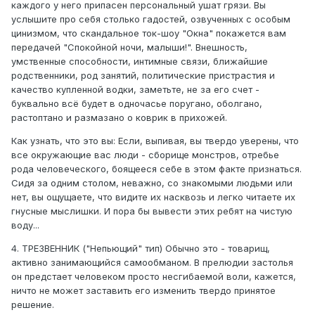
каждого у него припасен персональный ушат грязи. Вы
услышите про себя столько гадостей, озвученных с особым
цинизмом, что скандальное ток-шоу "Окна" покажется вам
передачей "Спокойной ночи, малыши!". Внешность,
умственные способности, интимные связи, ближайшие
родственники, род занятий, политические пристрастия и
качество купленной водки, заметьте, не за его счет -
буквально всё будет в одночасье поругано, оболгано,
растоптано и размазано о коврик в прихожей.
Как узнать, что это вы: Если, выпивая, вы твердо уверены, что
все окружающие вас люди - сборище монстров, отребье
рода человеческого, боящееся себе в этом факте признаться.
Сидя за одним столом, неважно, со знакомыми людьми или
нет, вы ощущаете, что видите их насквозь и легко читаете их
гнусные мыслишки. И пора бы вывести этих ребят на чистую
воду...
4. ТРЕЗВЕННИК ("Непьющий" тип) Обычно это - товарищ,
активно занимающийся самообманом. В прелюдии застолья
он предстает человеком просто несгибаемой воли, кажется,
ничто не может заставить его изменить твердо принятое
решение.