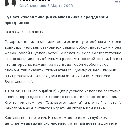
Опубликовано
3 Марта 2006
Тут вот классификация симпатичная в преддверии
праздников:
НOMO ALCOGOLIKUS
Говорят, что, выпивая, или, если хотите, употребляя алкоголь
вовнутрь, человек становится самим собой, настоящим - без
масок, ролей и условностей. И ведет он себя соответственно
- не ограничиваясь обычными рамками трезвой жизни. Но вот
что интересно: каждый из нас ведет себя особенно, со
своими, так сказать, "прихватами". Суммируя весь личный
опыт редакции "Банзая", мы выявили 22 типа "Человека
Выпивающего".
1. ПАВАРОТТИ (поющий тип) Для русского человека застолье,
плавно переходящее в хоровое пение - вещь естественная.
Кто-то при этом поет "Ой, цветет калина", а кто-то "Гоп-стоп".
Некоторые еще пытаются играть на гитаре или баяне.
Как узнать, что это вы: На самом деле вам в глубоком
детстве медведь на ухо наступил, а тут вы поете и думаете: