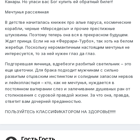
Канары. Но упаси вас Бог купить ей обратный билет!
Мечтунья рассеянная
В детстве начиталась книжек про алые паруса, космические
корабли, черные «Мерседесы» и прочие престижные
штуковины. Поэтому теперь она вся в прекрасном будущем.
Ждет принца. Если не на «Феррари-Турбо», так хоть на белом
жеребце. Поскольку неромантичным настоящим мечтунья не
интересуется, то за ней нужен глаз да глаз.
Подгоревшая яичница, вдребезги разбитый светильник – это
еще цветочки. Для брака подходит мужчинам с сильно
развитым отцовским инстинктом и солидным запасом нервов
и лейкопластыря – кто, как не мечтунья, нуждается в
постоянном вытирании слез и залечивании душевных ран от
столкновения с суровой правдой жизни. За что она, правда,
ответит вам дочерней преданностью.
ПОЛЬЗУЙТЕСЬ КЛАССИФИКАТОРОМ НА ЗДОРОВЬЕ!!!!!!
Гость Гость