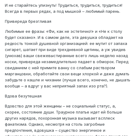
И не старайтесь улизнуть! Трудиться, трудиться, трудиться!
Всегда в первых рядах, а под мышкой – любимый парень.
Привереда брезгливая
Любимые ее фразы: «Фи, как не эстетично!» и «Не к столу
будет сказано». И в самом деле, эта девушка обладает на
редкость тонкой душевной организацией: ее мутит от запаха
сигарет, шатает при виде трехдневной щетины, а уж увидев
(унюхав) ваши свежевыстиранные всего лишь неделю назад
носки, привереда незамедлительно падает в обморок. Перед
свиданием с ней примите ванну со слабым раствором
марганцовки, обработайте свои вещи хлоркой и даже думать
забудьте о кашле и чихании (лучше всего, конечно, не дышать
вообще – а вдруг у вас неприятный запах изо рта?).
Вдова безутешная
Вдовство для этой женщины – не социальный статус, а,
скорее, состояние души. Траурное платье идет ей больше
других нарядов, похоронная музыка вызывает всплеск
фанатизма. Однако, несмотря на столь загробные
предпочтения, вдовушка – существо энергичное и