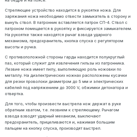
на бедре и на поясе.
Стреляющее устройство находится в рукоятке ножа. Для
заряжания ножа необходимо отвести замыкатель в сторону и
вынуть ствол. В патронник вставляется патрон СП-4. Ствол с
патроном помещается в рукоятку и фиксируется замыкателем.
На рукоятке также находятся рычаг взвода ударного
механизма, предохранитель, кнопка спуска с регулятором
высоты и ручка.
С противоположной стороны гарды находится полукруглый
паз, который служит для извлечения гильзы из патронника.
Лезвие ножа имеет пилу, выполняющую роль ножовки по
металлу. На диэлектрических ножнах расположены кусачки
для резки проволоки диаметром до 5 мм и электрических
кабелей под напряжением до 3000 V, обжимки детонатора и
отвертка.
Для того, чтобы произвести выстрела нож держат в руке
обратным хватом, т.е. лезвием к стреляющему. Рычагом
взвода взводят ударный механизм, выключают
предохранитель, прицеливаются и, нажимая большим
пальцем на кнопку спуска, производят выстрел.