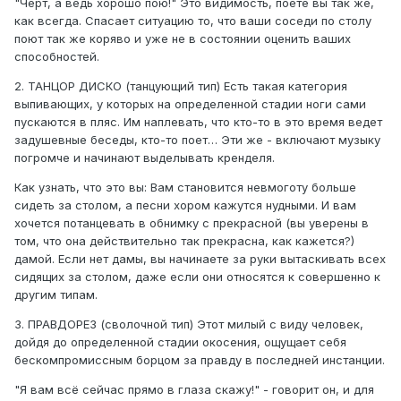
"Черт, а ведь хорошо пою!" Это видимость, поете вы так же,
как всегда. Спасает ситуацию то, что ваши соседи по столу
поют так же коряво и уже не в состоянии оценить ваших
способностей.
2. ТАНЦОР ДИСКО (танцующий тип) Есть такая категория
выпивающих, у которых на определенной стадии ноги сами
пускаются в пляс. Им наплевать, что кто-то в это время ведет
задушевные беседы, кто-то поет… Эти же - включают музыку
погромче и начинают выделывать кренделя.
Как узнать, что это вы: Вам становится невмоготу больше
сидеть за столом, а песни хором кажутся нудными. И вам
хочется потанцевать в обнимку с прекрасной (вы уверены в
том, что она действительно так прекрасна, как кажется?)
дамой. Если нет дамы, вы начинаете за руки вытаскивать всех
сидящих за столом, даже если они относятся к совершенно к
другим типам.
3. ПРАВДОРЕЗ (сволочной тип) Этот милый с виду человек,
дойдя до определенной стадии окосения, ощущает себя
бескомпромиссным борцом за правду в последней инстанции.
"Я вам всё сейчас прямо в глаза скажу!" - говорит он, и для