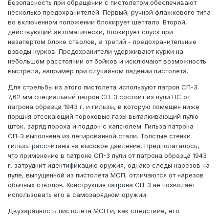
Безопасность при обращении с пистолетом обеспечивают
несколько предохранителей. Первый, ручной флажкового типа
во включенном положении блокирует шептало. Второй,
действующий автоматически, блокирует спуск при
незапертом блоке стволов, а третий - предохранительные
взводы курков. Предохранители удерживают курки на
небольшом расстоянии от бойков и исключают возможность
выстрела, например при случайном падении пистолета.
Для стрельбы из этого пистолета используют патрон СП-3.
7,62 мм специальный патрон СП-3 состоит из пули ПС от
патрона образца 1943 г. и гильзы, в которую помещен ниже
поршня отсекающий пороховые газы выталкивающий пулю
шток, заряд пороха и поддон с капсюлем. Гильза патрона
СП-3 выполнена из легированной стали. Толстые стенки
гильзы рассчитаны на высокое давление. Предполагалось,
что применение в патроне СП-3 пули от патрона образца 1943
г. затруднит идентификацию оружия, однако следы нарезов на
пуле, выпущенной из пистолета МСП, отличаются от нарезов
обычных стволов. Конструкция патрона СП-3 не позволяет
использовать его в самозарядном оружии.
Двузарядность пистолета МСП и, как следствие, его