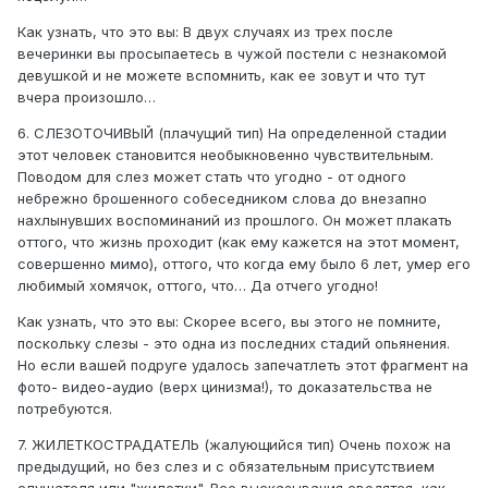
Как узнать, что это вы: В двух случаях из трех после
вечеринки вы просыпаетесь в чужой постели с незнакомой
девушкой и не можете вспомнить, как ее зовут и что тут
вчера произошло…
6. СЛЕЗОТОЧИВЫЙ (плачущий тип) На определенной стадии
этот человек становится необыкновенно чувствительным.
Поводом для слез может стать что угодно - от одного
небрежно брошенного собеседником слова до внезапно
нахлынувших воспоминаний из прошлого. Он может плакать
оттого, что жизнь проходит (как ему кажется на этот момент,
совершенно мимо), оттого, что когда ему было 6 лет, умер его
любимый хомячок, оттого, что… Да отчего угодно!
Как узнать, что это вы: Скорее всего, вы этого не помните,
поскольку слезы - это одна из последних стадий опьянения.
Но если вашей подруге удалось запечатлеть этот фрагмент на
фото- видео-аудио (верх цинизма!), то доказательства не
потребуются.
7. ЖИЛЕТКОСТРАДАТЕЛЬ (жалующийся тип) Очень похож на
предыдущий, но без слез и с обязательным присутствием