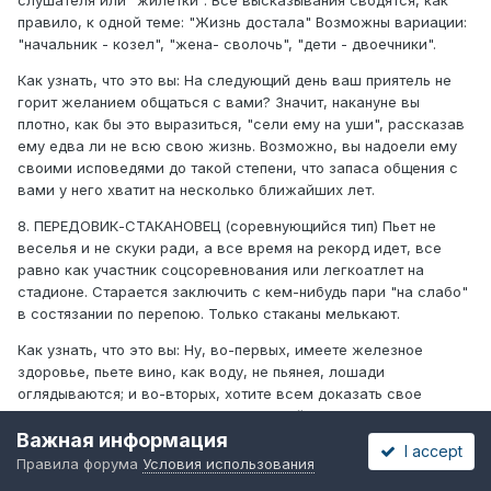
слушателя или "жилетки". Все высказывания сводятся, как
правило, к одной теме: "Жизнь достала" Возможны вариации:
"начальник - козел", "жена- сволочь", "дети - двоечники".
Как узнать, что это вы: На следующий день ваш приятель не
горит желанием общаться с вами? Значит, накануне вы
плотно, как бы это выразиться, "сели ему на уши", рассказав
ему едва ли не всю свою жизнь. Возможно, вы надоели ему
своими исповедями до такой степени, что запаса общения с
вами у него хватит на несколько ближайших лет.
8. ПЕРЕДОВИК-СТАКАНОВЕЦ (соревнующийся тип) Пьет не
веселья и не скуки ради, а все время на рекорд идет, все
равно как участник соцсоревнования или легкоатлет на
стадионе. Старается заключить с кем-нибудь пари "на слабо"
в состязании по перепою. Только стаканы мелькают.
Как узнать, что это вы: Ну, во-первых, имеете железное
здоровье, пьете вино, как воду, не пьянея, лошади
оглядываются; и во-вторых, хотите всем доказать свое
превосходство в этом виде спирта... ай, простите, спорта.
Важная информация
I accept
9. НЕВАЛЯШКА (Падающий тип) У этого типа явные проблемы с
Правила форума
Условия использования
вестибулярным аппаратом. Стоит ему выпить чуть больше