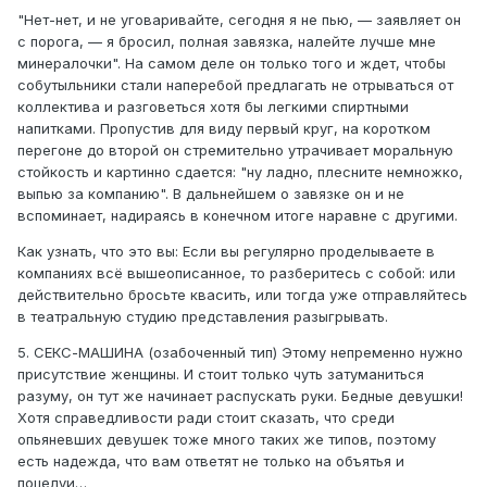
"Нет-нет, и не уговаривайте, сегодня я не пью, — заявляет он
с порога, — я бросил, полная завязка, налейте лучше мне
минералочки". На самом деле он только того и ждет, чтобы
собутыльники стали наперебой предлагать не отрываться от
коллектива и разговеться хотя бы легкими спиртными
напитками. Пропустив для виду первый круг, на коротком
перегоне до второй он стремительно утрачивает моральную
стойкость и картинно сдается: "ну ладно, плесните немножко,
выпью за компанию". В дальнейшем о завязке он и не
вспоминает, надираясь в конечном итоге наравне с другими.
Как узнать, что это вы: Если вы регулярно проделываете в
компаниях всё вышеописанное, то разберитесь с собой: или
действительно бросьте квасить, или тогда уже отправляйтесь
в театральную студию представления разыгрывать.
5. СЕКС-МАШИНА (озабоченный тип) Этому непременно нужно
присутствие женщины. И стоит только чуть затуманиться
разуму, он тут же начинает распускать руки. Бедные девушки!
Хотя справедливости ради стоит сказать, что среди
опьяневших девушек тоже много таких же типов, поэтому
есть надежда, что вам ответят не только на объятья и
поцелуи…