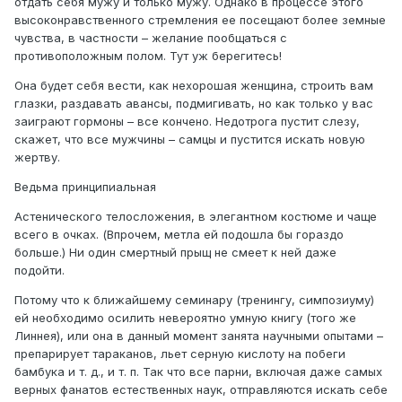
отдать себя мужу и только мужу. Однако в процессе этого
высоконравственного стремления ее посещают более земные
чувства, в частности – желание пообщаться с
противоположным полом. Тут уж берегитесь!
Она будет себя вести, как нехорошая женщина, строить вам
глазки, раздавать авансы, подмигивать, но как только у вас
заиграют гормоны – все кончено. Недотрога пустит слезу,
скажет, что все мужчины – самцы и пустится искать новую
жертву.
Ведьма принципиальная
Астенического телосложения, в элегантном костюме и чаще
всего в очках. (Впрочем, метла ей подошла бы гораздо
больше.) Ни один смертный прыщ не смеет к ней даже
подойти.
Потому что к ближайшему семинару (тренингу, симпозиуму)
ей необходимо осилить невероятно умную книгу (того же
Линнея), или она в данный момент занята научными опытами –
препарирует тараканов, льет серную кислоту на побеги
бамбука и т. д., и т. п. Так что все парни, включая даже самых
верных фанатов естественных наук, отправляются искать себе