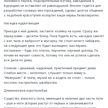
любимого паучка, подозрительный взгляд, наводнение в
Бурундии) не оставляет ее равнодушной. Вполне годится для
разработки солевых месторождений, однако долгое общение
с подобной красотулей испортит ваши нервы безвозвратно.
Наседка кудахтающая
Приходя к ней домой, застаете хозяйку на кухне. Сразу же
перед вами – десяток блюд. Пока будете есть, наседка сметет
с вас пыль и выбросит в мусорку. Не стоит ничего забывать:
на следующий день это будет вычищено, выстирано,
поглажено – будь это платок, перчатки, научный доклад. По
ночам ее мучает совесть, потому что она не успела сделать
все дела по дому.
Словом – дешевый, надежный, практичный предмет дома.
Слабое место – интеллект, слушает только маму и
“Иванушек”. В театр, музей ее и водить не стоит – только
носочки, кастрюльки, шваброчки.
Длинноножка короткоюбая
Существо женского пола, имеющее в наличии две части тела
– уши и ноги (вторые растут от первых и заканчиваются