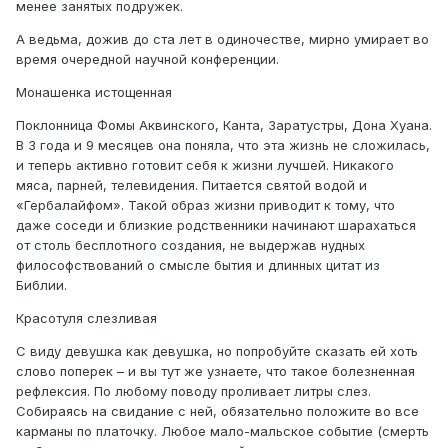
менее занятых подружек.
А ведьма, дожив до ста лет в одиночестве, мирно умирает во
время очередной научной конференции.
Монашенка истощенная
Поклонница Фомы Аквинского, Канта, Заратустры, Дона Хуана.
В 3 года и 9 месяцев она поняла, что эта жизнь не сложилась,
и теперь активно готовит себя к жизни лучшей. Никакого
мяса, парней, телевидения. Питается святой водой и
«Гербалайфом». Такой образ жизни приводит к тому, что
даже соседи и близкие родственники начинают шарахаться
от столь бесплотного создания, не выдержав нудных
философствований о смысле бытия и длинных цитат из
Библии.
Красотуля слезливая
С виду девушка как девушка, но попробуйте сказать ей хоть
слово поперек – и вы тут же узнаете, что такое болезненная
рефлексия. По любому поводу проливает литры слез.
Собираясь на свидание с ней, обязательно положите во все
карманы по платочку. Любое мало-мальское событие (смерть