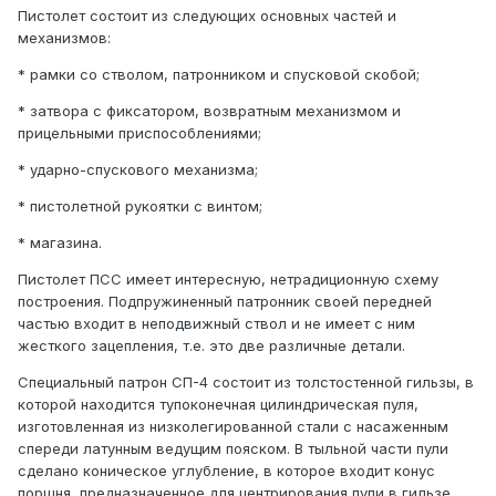
Пистолет состоит из следующих основных частей и
механизмов:
* рамки со стволом, патронником и спусковой скобой;
* затвора с фиксатором, возвратным механизмом и
прицельными приспособлениями;
* ударно-спускового механизма;
* пистолетной рукоятки с винтом;
* магазина.
Пистолет ПСС имеет интересную, нетрадиционную схему
построения. Подпружиненный патронник своей передней
частью входит в неподвижный ствол и не имеет с ним
жесткого зацепления, т.е. это две различные детали.
Специальный патрон СП-4 состоит из толстостенной гильзы, в
которой находится тупоконечная цилиндрическая пуля,
изготовленная из низколегированной стали с насаженным
спереди латунным ведущим пояском. В тыльной части пули
сделано коническое углубление, в которое входит конус
поршня, предназначенное для центрирования пули в гильзе.