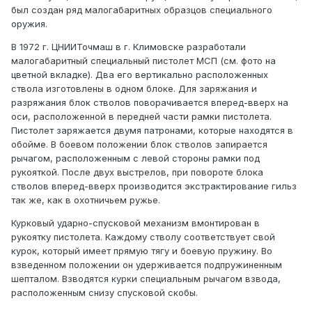
был создан ряд малогабаритных образцов специального
оружия.
В 1972 г. ЦНИИТочмаш в г. Климовске разработали
малогабаритный специальный пистолет МСП (см. фото на
цветной вкладке). Два его вертикально расположенных
ствола изготовлены в одном блоке. Для заряжания и
разряжания блок стволов поворачивается вперед-вверх на
оси, расположенной в передней части рамки пистолета.
Пистолет заряжается двумя патронами, которые находятся в
обойме. В боевом положении блок стволов запирается
рычагом, расположенным с левой стороны рамки под
рукояткой. После двух выстрелов, при повороте блока
стволов вперед-вверх производится экстрактирование гильз
так же, как в охотничьем ружье.
Курковый ударно-спусковой механизм вмонтирован в
рукоятку пистолета. Каждому стволу соответствует свой
курок, который имеет прямую тягу и боевую пружину. Во
взведенном положении он удерживается подпружиненным
шепталом. Взводятся курки специальным рычагом взвода,
расположенным снизу спусковой скобы.