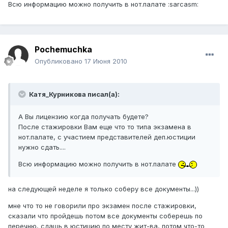
Всю информацию можно получить в нот.палате :sarcasm:
Pochemuchka
Опубликовано
17 Июня 2010
Катя_Курникова писал(а):
А Вы лицензию когда получать будете?
После стажировки Вам еще что то типа экзамена в
нот.палате, с участием представителей деп.юстиции
нужно сдать....
Всю информацию можно получить в нот.палате
на следующей неделе я только соберу все документы...))
мне что то не говорили про экзамен после стажировки,
сказали что пройдешь потом все документы соберешь по
перечню, сдашь в юстицию по месту жит-ва, потом что-то