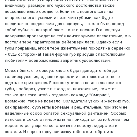
видимому, размеры его мужского достоинства также
несколько выше среднего. Если ты с первого взгляда
очарована его пухлыми и нежными губами, как будто
специально созданными для поцелуев, - стало быть, перед
тобой субъект, который знает толк в ласках. Его поцелуи
наверняка произведут на тебя неизгладимое впечатление, а в
постели тебе гарантирован фейерверк ласк. Однако если
губы понравившегося тебе джентльмена походят на сердечко
- будь осторожна! Такая форма губ присуща сластолюбцам,
любителям всевозможных запретных удовольствий.
Может быть, его сексуальность будет доводить тебя до
головокружения, однако верности и постоянства от него
ждать не приходится. Если же у твоего нового знакомого
губы, наоборот, узкие и твердые, подходящие, кажется,
только для того, чтобы отдавать команду "Смирно!",
возможно, тебе не повезло. Обладатели узких и жестких губ,
как правило, субъекты волевые и решительные, при этом не
наделенные особо богатой сексуальной фантазией. Особых
изысков в сексе от них ждать не приходится, зато более чем
вероятны регулярные конфликты по поводу лидерства в
постели. И еще на одну привычку тебе стоит обратить