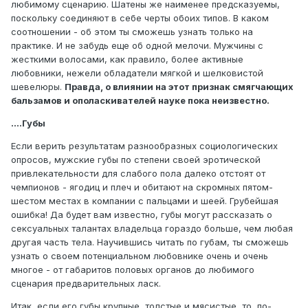
любимому сценарию. Шатены же наименее предсказуемы,
поскольку соединяют в себе черты обоих типов. В каком
соотношении - об этом ты сможешь узнать только на
практике. И не забудь еще об одной мелочи. Мужчины с
жесткими волосами, как правило, более активные
любовники, нежели обладатели мягкой и шелковистой
шевелюры.
Правда, о влиянии на этот признак смягчающих
бальзамов и ополаскивателей науке пока неизвестно.
....Губы
Если верить результатам разнообразных социологических
опросов, мужские губы по степени своей эротической
привлекательности для слабого пола далеко отстоят от
чемпионов - ягодиц и плеч и обитают на скромных пятом-
шестом местах в компании с пальцами и шеей. Грубейшая
ошибка! Да будет вам известно, губы могут рассказать о
сексуальных талантах владельца гораздо больше, чем любая
другая часть тела. Научившись читать по губам, ты сможешь
узнать о своем потенциальном любовнике очень и очень
многое - от габаритов половых органов до любимого
сценария предварительных ласк.
Итак, если его губы крупные, толстые и мясистые, то, по-