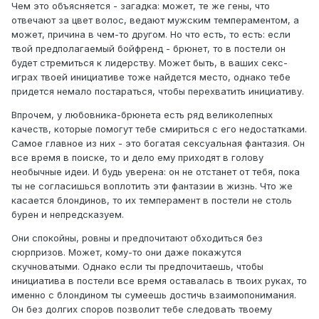
Чем это объясняется - загадка: может, те же гены, что
отвечают за цвет волос, ведают мужским темпераментом, а
может, причина в чем-то другом. Но что есть, то есть: если
твой предполагаемый бойфренд - брюнет, то в постели он
будет стремиться к лидерству. Может быть, в ваших секс-
играх твоей инициативе тоже найдется место, однако тебе
придется немало постараться, чтобы перехватить инициативу.
Впрочем, у любовника-брюнета есть ряд великолепных
качеств, которые помогут тебе смириться с его недостатками.
Самое главное из них - это богатая сексуальная фантазия. Он
все время в поиске, то и дело ему приходят в голову
необычные идеи. И будь уверена: он не отстанет от тебя, пока
ты не согласишься воплотить эти фантазии в жизнь. Что же
касается блондинов, то их темперамент в постели не столь
бурен и непредсказуем.
Они спокойны, ровны и предпочитают обходиться без
сюрпризов. Может, кому-то они даже покажутся
скучноватыми. Однако если ты предпочитаешь, чтобы
инициатива в постели все время оставалась в твоих руках, то
именно с блондином ты сумеешь достичь взаимопонимания.
Он без долгих споров позволит тебе следовать твоему