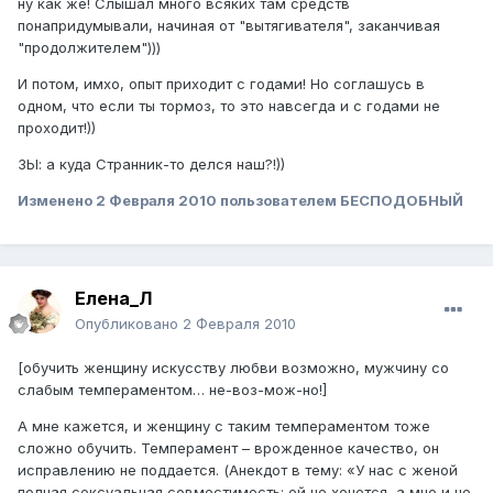
ну как же! Слышал много всяких там средств
понапридумывали, начиная от "вытягивателя", заканчивая
"продолжителем")))
И потом, имхо, опыт приходит с годами! Но соглашусь в
одном, что если ты тормоз, то это навсегда и с годами не
проходит!))
ЗЫ: а куда Странник-то делся наш?!))
Изменено
2 Февраля 2010
пользователем БЕСПОДОБНЫЙ
Елена_Л
Опубликовано
2 Февраля 2010
[обучить женщину искусству любви возможно, мужчину со
слабым темпераментом… не-воз-мож-но!]
А мне кажется, и женщину с таким темпераментом тоже
сложно обучить. Темперамент – врожденное качество, он
исправлению не поддается. (Анекдот в тему: «У нас с женой
полная сексуальная совместимость: ей не хочется, а мне и не