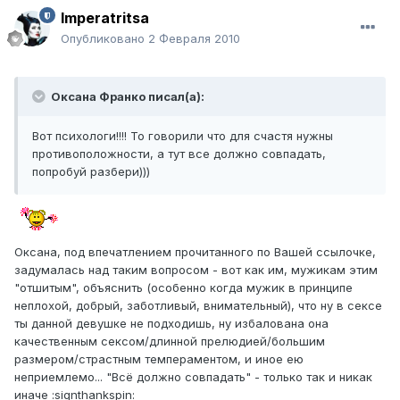
Imperatritsa
Опубликовано
2 Февраля 2010
Оксана Франко писал(а):
Вот психологи!!!! То говорили что для счастя нужны
противоположности, а тут все должно совпадать,
попробуй разбери)))
Оксана, под впечатлением прочитанного по Вашей ссылочке,
задумалась над таким вопросом - вот как им, мужикам этим
"отшитым", объяснить (особенно когда мужик в принципе
неплохой, добрый, заботливый, внимательный), что ну в сексе
ты данной девушке не подходишь, ну избалована она
качественным сексом/длинной прелюдией/большим
размером/страстным темпераментом, и иное ею
неприемлемо... "Всё должно совпадать" - только так и никак
иначе :signthankspin: