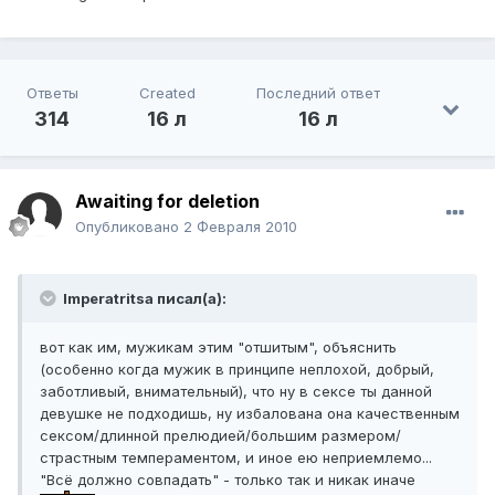
Ответы
Created
Последний ответ
314
16 л
16 л
Awaiting for deletion
Опубликовано
2 Февраля 2010
Imperatritsa писал(а):
вот как им, мужикам этим "отшитым", объяснить
(особенно когда мужик в принципе неплохой, добрый,
заботливый, внимательный), что ну в сексе ты данной
девушке не подходишь, ну избалована она качественным
сексом/длинной прелюдией/большим размером/
страстным темпераментом, и иное ею неприемлемо...
"Всё должно совпадать" - только так и никак иначе