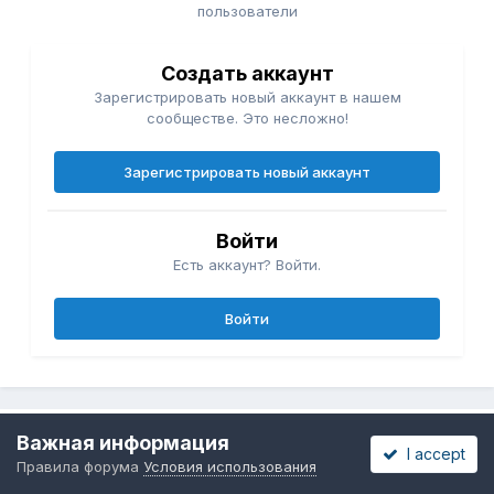
пользователи
Создать аккаунт
Зарегистрировать новый аккаунт в нашем
сообществе. Это несложно!
Зарегистрировать новый аккаунт
Войти
Есть аккаунт? Войти.
Войти
Важная информация
Share
Подписчики
0
I accept
Правила форума
Условия использования