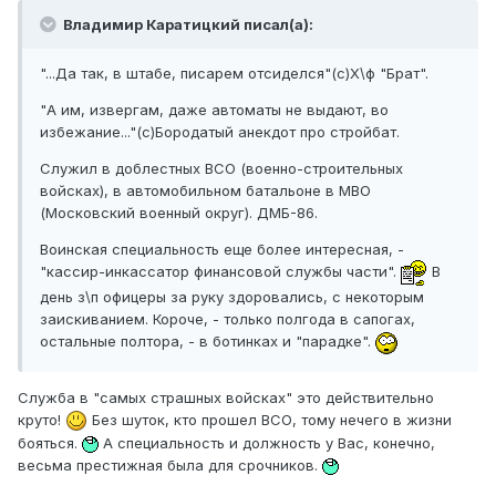
Владимир Каратицкий писал(а):
"...Да так, в штабе, писарем отсиделся"(с)Х\ф "Брат".
"А им, извергам, даже автоматы не выдают, во
избежание..."(с)Бородатый анекдот про стройбат.
Служил в доблестных ВСО (военно-строительных
войсках), в автомобильном батальоне в МВО
(Московский военный округ). ДМБ-86.
Воинская специальность еще более интересная, -
"кассир-инкассатор финансовой службы части".
В
день з\п офицеры за руку здоровались, с некоторым
заискиванием. Короче, - только полгода в сапогах,
остальные полтора, - в ботинках и "парадке".
Служба в "самых страшных войсках" это действительно
круто!
Без шуток, кто прошел ВСО, тому нечего в жизни
бояться.
А специальность и должность у Вас, конечно,
весьма престижная была для срочников.