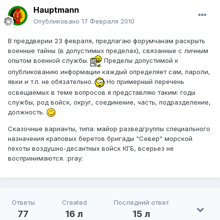
Hauptmann
Опубликовано
17 Февраля 2010
В преддверии 23 февраля, предлагаю форумчанам раскрыть
военные тайны (в допустимых пределах), связанные с личным
опытом военной службы.
Пределы допустимой к
опубликованию информации каждый определяет сам, пароли,
явки и т.п. не обязательно.
Но примерный перечень
освещаемых в теме вопросов я представляю таким: годы
службы, род войск, округ, соединение, часть, подразделение,
должность.
Сказочные варианты, типа: майор разведгруппы специального
назначения краповых беретов бригады "Север" морской
пехоты воздушно-десантных войск КГБ, всерьез не
воспринимаются. :pray:
Ответы
Created
Последний ответ
77
16 л
15 л