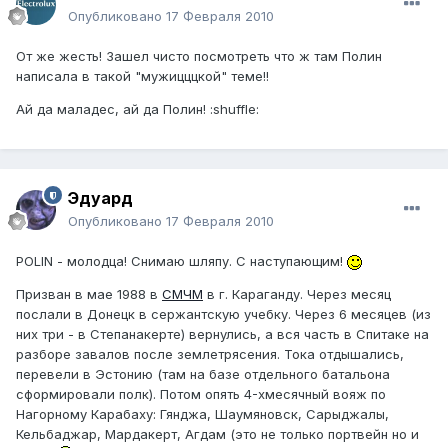
Опубликовано
17 Февраля 2010
От же жесть! Зашел чисто посмотреть что ж там Полин
написала в такой "мужицццкой" теме!!
Ай да маладес, ай да Полин! :shuffle:
Эдуард
Опубликовано
17 Февраля 2010
POLIN - молодца! Снимаю шляпу. С наступающим!
Призван в мае 1988 в
СМЧМ
в г. Караганду. Через месяц
послали в Донецк в сержантскую учебку. Через 6 месяцев (из
них три - в Степанакерте) вернулись, а вся часть в Спитаке на
разборе завалов после землетрясения. Тока отдышались,
перевели в Эстонию (там на базе отдельного батальона
сформировали полк). Потом опять 4-хмесячный вояж по
Нагорному Карабаху: Гянджа, Шаумяновск, Сарыджалы,
Кельбаджар, Мардакерт, Агдам (это не только портвейн но и