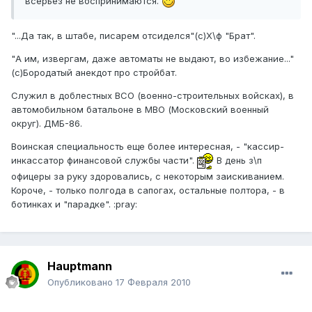
всерьез не воспринимаются.
"...Да так, в штабе, писарем отсиделся"(с)Х\ф "Брат".
"А им, извергам, даже автоматы не выдают, во избежание..."
(с)Бородатый анекдот про стройбат.
Служил в доблестных ВСО (военно-строительных войсках), в
автомобильном батальоне в МВО (Московский военный
округ). ДМБ-86.
Воинская специальность еще более интересная, - "кассир-
инкассатор финансовой службы части".
В день з\п
офицеры за руку здоровались, с некоторым заискиванием.
Короче, - только полгода в сапогах, остальные полтора, - в
ботинках и "парадке". :pray:
Hauptmann
Опубликовано
17 Февраля 2010