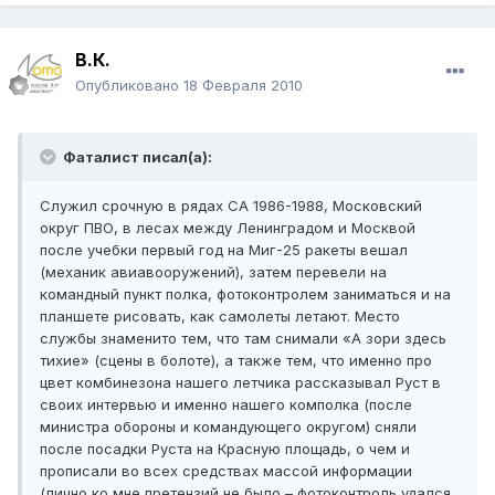
В.К.
Опубликовано
18 Февраля 2010
Фаталист писал(а):
Служил срочную в рядах СА 1986-1988, Московский
округ ПВО, в лесах между Ленинградом и Москвой
после учебки первый год на Миг-25 ракеты вешал
(механик авиавооружений), затем перевели на
командный пункт полка, фотоконтролем заниматься и на
планшете рисовать, как самолеты летают. Место
службы знаменито тем, что там снимали «А зори здесь
тихие» (сцены в болоте), а также тем, что именно про
цвет комбинезона нашего летчика рассказывал Руст в
своих интервью и именно нашего комполка (после
министра обороны и командующего округом) сняли
после посадки Руста на Красную площадь, о чем и
прописали во всех средствах массой информации
(лично ко мне претензий не было – фотоконтроль удался,