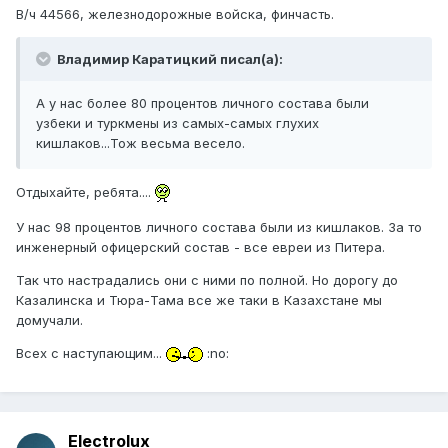
В/ч 44566, железнодорожные войска, финчасть.
Владимир Каратицкий писал(а):
А у нас более 80 процентов личного состава были
узбеки и туркмены из самых-самых глухих
кишлаков...Тож весьма весело.
Отдыхайте, ребята....
У нас 98 процентов личного состава были из кишлаков. За то
инженерный офицерский состав - все евреи из Питера.
Так что настрадались они с ними по полной. Но дорогу до
Казалинска и Тюра-Тама все же таки в Казахстане мы
домучали.
Всех с наступающим...
:no:
Electrolux