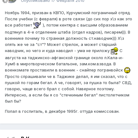
Опубликовано
17 Февраля 2010
Ноябрь 1994, призван в КВПО, Курчумский пограничный отряд.
После учебки (с февраля) в роте связи (до сих пор х\з как это
все работает
), потом кентяра с высшим образованием
подтянул в 4-е отделение штаба (отдел кадров), писарем))). В
военнике почему то странная должность ст.наводчик))) Х\з
опять же че за "ст"? Может стрелок, а может старший
наводчик, но чего и куда наводил - ума не приложу
С
августа на таджикско-афганской границе около п.Кала-и-
Хумб в миротворческом батальоне, зам.ком.взвода. В
военкомате проставили в военник - снайпер погранвойск
Просто спрашивали че в Таджике делал, я им сказал, что с
пушкой по горам бегал. А че, говорят, за пушка то была? СВД,
говорю, чаще всего брал с собой. Наверное поэтому.
Интересно, а если бы я со "стечкиным бегал" пистолетчиком
был бы?
Попал в госпиталь, в декабре 1995г. оттуда комиссован.