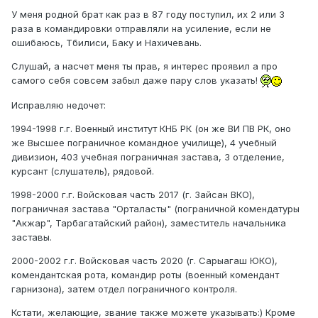
У меня родной брат как раз в 87 году поступил, их 2 или 3
раза в командировки отправляли на усиление, если не
ошибаюсь, Тбилиси, Баку и Нахичевань.
Слушай, а насчет меня ты прав, я интерес проявил а про
самого себя совсем забыл даже пару слов указать!
Исправляю недочет:
1994-1998 г.г. Военный институт КНБ РК (он же ВИ ПВ РК, оно
же Высшее пограничное командное училище), 4 учебный
дивизион, 403 учебная пограничная застава, 3 отделение,
курсант (слушатель), рядовой.
1998-2000 г.г. Войсковая часть 2017 (г. Зайсан ВКО),
пограничная застава "Орталасты" (пограничной комендатуры
"Акжар", Тарбагатайский район), заместитель начальника
заставы.
2000-2002 г.г. Войсковая часть 2020 (г. Сарыагаш ЮКО),
комендантская рота, командир роты (военный комендант
гарнизона), затем отдел пограничного контроля.
Кстати, желающие, звание также можете указывать:) Кроме