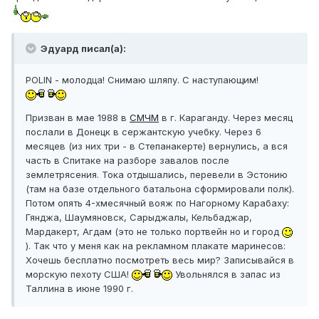
Эдуард писал(а):
POLIN - молодца! Снимаю шляпу. С наступающим!
Призван в мае 1988 в
СМЧМ
в г. Караганду. Через месяц
послали в Донецк в сержантскую учебку. Через 6
месяцев (из них три - в Степанакерте) вернулись, а вся
часть в Спитаке на разборе завалов после
землетрясения. Тока отдышались, перевели в Эстонию
(там на базе отдельного батальона сформировали полк).
Потом опять 4-хмесячный вояж по Нагорному Карабаху:
Гянджа, Шаумяновск, Сарыджалы, Кельбаджар,
Мардакерт, Агдам (это не только портвейн но и город
). Так что у меня как на рекламном плакате маринесов:
Хочешь бесплатно посмотреть весь мир? Записывайся в
морскую пехоту США!
Увольнялся в запас из
Таллина в июне 1990 г.