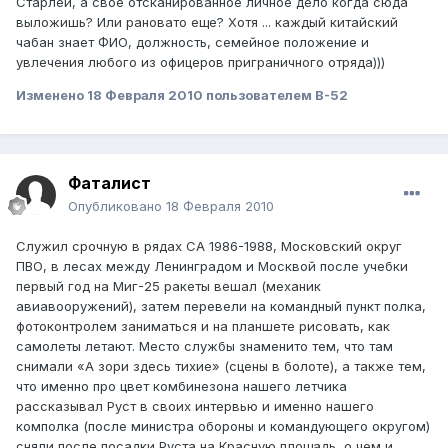
Старлей, а своё отсканированное личное дело когда сюда
выложишь? Или рановато еще? Хотя ... каждый китайский
чабан знает ФИО, должность, семейное положение и
увлечения любого из офицеров приграничного отряда)))
Изменено
18 Февраля 2010
пользователем B-52
Фаталист
Опубликовано
18 Февраля 2010
Служил срочную в рядах СА 1986-1988, Московский округ
ПВО, в лесах между Ленинградом и Москвой после учебки
первый год на Миг-25 ракеты вешал (механик
авиавооружений), затем перевели на командный пункт полка,
фотоконтролем заниматься и на планшете рисовать, как
самолеты летают. Место службы знаменито тем, что там
снимали «А зори здесь тихие» (сцены в болоте), а также тем,
что именно про цвет комбинезона нашего летчика
рассказывал Руст в своих интервью и именно нашего
комполка (после министра обороны и командующего округом)
сняли после посадки Руста на Красную площадь, о чем и