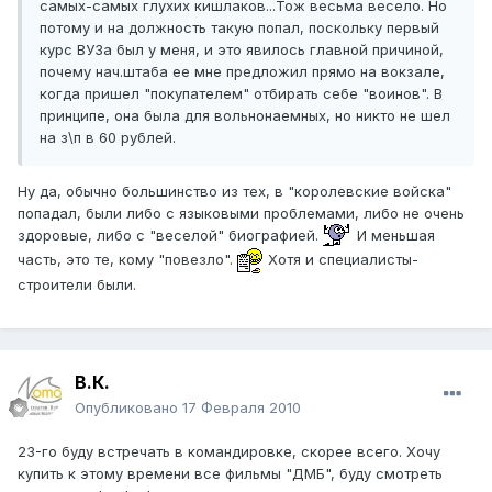
самых-самых глухих кишлаков...Тож весьма весело. Но
потому и на должность такую попал, поскольку первый
курс ВУЗа был у меня, и это явилось главной причиной,
почему нач.штаба ее мне предложил прямо на вокзале,
когда пришел "покупателем" отбирать себе "воинов". В
принципе, она была для вольнонаемных, но никто не шел
на з\п в 60 рублей.
Ну да, обычно большинство из тех, в "королевские войска"
попадал, были либо с языковыми проблемами, либо не очень
здоровые, либо с "веселой" биографией.
И меньшая
часть, это те, кому "повезло".
Хотя и специалисты-
строители были.
В.К.
Опубликовано
17 Февраля 2010
23-го буду встречать в командировке, скорее всего. Хочу
купить к этому времени все фильмы "ДМБ", буду смотреть