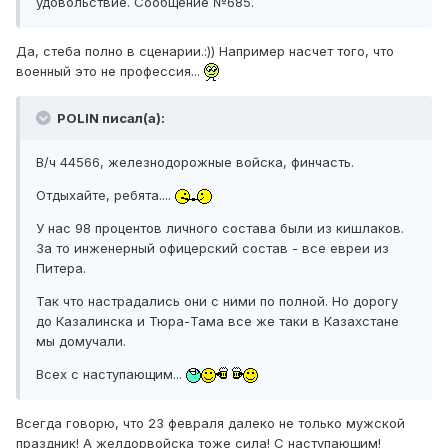
удовольствие. Сообщение №685.
Да, стеба полно в сценарии.:)) Например насчет того, что
военный это не профессия...
POLIN писал(а):
В/ч 44566, железнодорожные войска, финчасть.
Отдыхайте, ребята....
У нас 98 процентов личного состава были из кишлаков.
За то инженерный офицерский состав - все евреи из
Питера.
Так что настрадались они с ними по полной. Но дорогу
до Казалинска и Тюра-Тама все же таки в Казахстане
мы домучали.
Всех с наступающим...
Всегда говорю, что 23 февраля далеко не только мужской
праздник! А желдорвойска тоже сила! С наступающим!