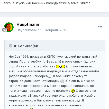
того, выпускники военных кафедр тоже в теме! :druzja:
Hauptmann
Опубликовано
18 Февраля 2010
B-52 писал(а):
Ноябрь 1994, призван в КВПО, Курчумский пограничный
отряд. После учебки (с февраля) в роте связи (до сих
пор х\з как это все работает
), потом кентяра с
высшим образованием подтянул в 4-е отделение штаба
(отдел кадров), писарем))). В военнике почему то
странная должность ст.наводчик))) Х\з опять же че за
"ст"? Может стрелок, а может старший наводчик, но
чего и куда наводил - ума не приложу
С августа на
таджикско-афганской границе около п.Кала-и-Хумб в
миротворческом батальоне, зам.ком.взвода. В
военкомате проставили в военник - снайпер