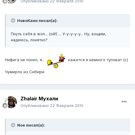
Опубликовано
22 Февраля 2010
НовоКаин писал(а):
Пнуть себя в жоп... (ой!) ... У-у-у-у-у... Ну, вощим,
надеюсь, понятно?
Нифига не понял, я...
кажется я немного туповат (с)
Чумирло из Сибири
Zhalair Мухали
Опубликовано
22 Февраля 2010
Noe писал(а):