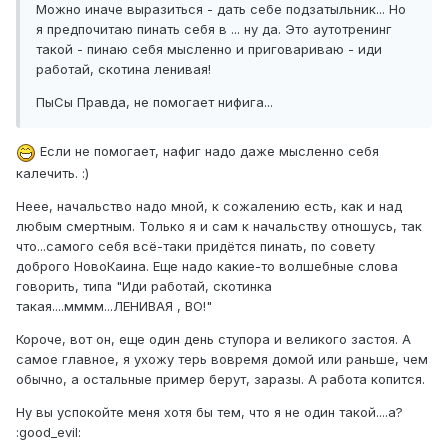
Можно иначе выразиться - дать себе подзатыльник... Но
я предпочитаю пинать себя в ... ну да. Это аутотренинг
такой - пинаю себя мысленно и приговариваю - иди
работай, скотина ленивая!
ПыСы Правда, не помогает нифига...
Если не помогает, нафиг надо даже мысленно себя
калечить. :)
Неее, начальство надо мной, к сожалению есть, как и над
любым смертным. Только я и сам к начальству отношусь, так
что...самого себя всё-таки придётся пинать, по совету
доброго НовоКаина. Еще надо какие-то волшебные слова
говорить, типа "Иди работай, скотинка
такая....мммм...ЛЕНИВАЯ , ВО!"
Короче, вот он, еще один день ступора и великого застоя. А
самое главное, я ухожу терь вовремя домой или раньше, чем
обычно, а остальные пример берут, заразы. А работа копится.
Ну вы успокойте меня хотя бы тем, что я не один такой....а?
:good_evil: