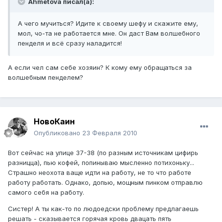
Ahmetova писал(а):
А чего мучиться? Идите к своему шефу и скажите ему,
мол, чо-та не работается мне. Он даст Вам волшебного
пенделя и всё сразу наладится!
А если чел сам себе хозяин? К кому ему обращаться за
волшебным пенделем?
НовоКаин
Опубликовано
23 Февраля 2010
Вот сейчас на улице 37-38 (по разным источникам цифирь
разницца), пью кофей, попинываю мысленно потихоньку...
Страшно неохота ваще идти на работу, не то что работе
работу работать. Однако, допью, мощным пинком отправлю
самого себя на работу.
Систер! А ты как-то по людоедски проблему предлагаешь
решать - сказывается горячая кровь двацать пять