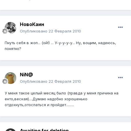
НовоКаин
Опубликовано
22 Февраля 2010
Пнуть себя в жоп... (ой!) ... У-у-у-у-у... Ну, вощим, надеюсь,
понятно?
NiN@
Опубликовано
22 Февраля 2010
У меня такое целый месяц было (правда у меня причина на
енто,веская)....Думаю надобно хорошенько
отдохнуть,отоспаться и пройдет.........
Awaiting for deletion