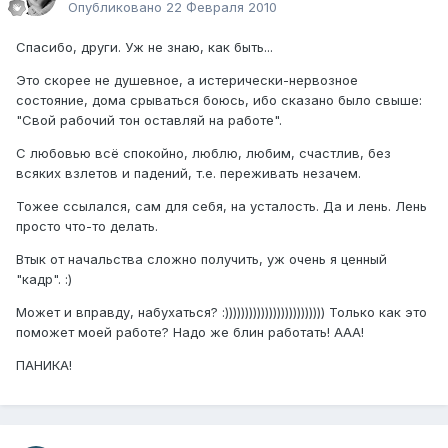
Опубликовано
22 Февраля 2010
Спасибо, други. Уж не знаю, как быть...
Это скорее не душевное, а истерически-нервозное
состояние, дома срываться боюсь, ибо сказано было свыше:
"Свой рабочий тон оставляй на работе".
С любовью всё спокойно, люблю, любим, счастлив, без
всяких взлетов и падений, т.е. переживать незачем.
Тожее ссылался, сам для себя, на усталость. Да и лень. Лень
просто что-то делать.
Втык от начальства сложно получить, уж очень я ценный
"кадр". :)
Может и вправду, набухаться? :))))))))))))))))))))))))) Только как это
поможет моей работе? Надо же блин работать! ААА!
ПАНИКА!