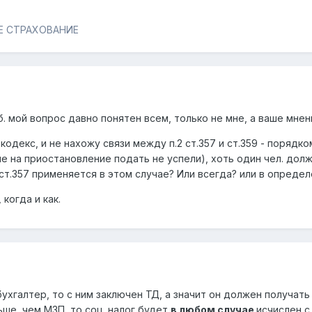
Е СТРАХОВАНИЕ
б. мой вопрос давно понятен всем, только не мне, а ваше мнен
декс, и не нахожу связи между п.2 ст.357 и ст.359 - порядком
е на приостановление подать не успели), хоть один чел. долж
2 ст.357 применяется в этом случае? Или всегда? или в опреде
 когда и как.
ухгалтер, то с ним заключен ТД, а значит он должен получать 
ше, чем МЗП, то соц. налог будет
в любом случае
исчислен с 