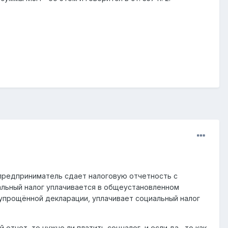
 предприниматель сдает налоговую отчетность с
альный налог уплачивается в общеустановленном
 упрощённой декларации, уплачивает социальный налог
 отчет, то нужно ли платить соцналог, и если да , то как