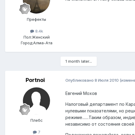
Префекты
8.4k
Пол:
Женский
Город:
Алма-Ата
1 month later...
Portnoi
Опубликовано
8 Июля 2010
(измен
Евгений Мохов
Налоговый департамент по Кара
нулевыми показателями, но реш
режиме.......Таким образом, и
Плебс
независимо от состояния своей
7
Подскажите пожалуйста, если 