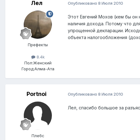
Лел
Опубликовано
8 Июля 2010
Этот Евгений Мохов (кем бы он 
наличия дохода. Потому что для
упрощенной декларации. Исходя 
объекта налогообложения (дохо
Префекты
8.4k
Пол:
Женский
Город:
Алма-Ата
Portnoi
Опубликовано
8 Июля 2010
Лел, спасибо большое за разъя
Плебс