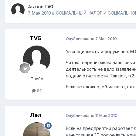
Автор:
TVG
7 Мая 2010
в
СОЦИАЛЬНЫЙ НАЛОГ И СОЦИАЛЬНО
TVG
Опубликовано
7 Мая 2010
Ув.специалисты и форумчане. М.
Читаю, перечитываю налоговый ко
деятельность не вело (заявлени
подачи отчетности. Так вот, п.
Плебс
Если не сложно, объясните, пжл,
52
Лел
Опубликовано
11 Мая 2010
Если на предприятии работает б
начисленная ЗП получилась мень