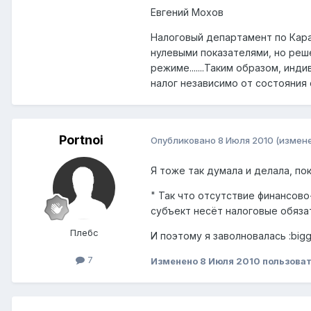
Евгений Мохов
Налоговый департамент по Кара
нулевыми показателями, но реш
режиме.......Таким образом, ин
налог независимо от состояния
Portnoi
Опубликовано
8 Июля 2010
(измен
Я тоже так думала и делала, пок
" Так что отсутствие финансов
субъект несёт налоговые обязат
Плебс
И поэтому я заволновалась :biggr
7
Изменено
8 Июля 2010
пользоват