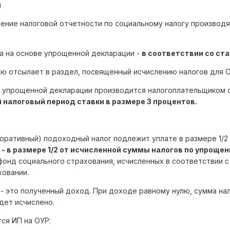
ы
ление налоговой отчетности по социальному налогу произво
са на основе упрощенной декларации -
в соответствии со ста
ью отсылает в раздел, посвященный исчислению налогов для СНР
ве упрощенной декларации производится налогоплательщиком
 налоговый период ставки в размере 3 процентов.
оративный) подоходный налог подлежит уплате в размере 1/2
- в размере 1/2 от исчисленной суммы налогов по упроще
фонд социального страхования, исчисленных в соответствии с
ховании.
- это полученный доход. При доходе равному нулю, сумма на
дет исчислено.
ся ИП на ОУР: