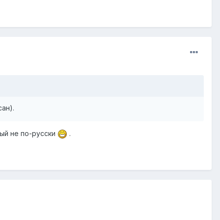
ан).
ный не по-русски
.