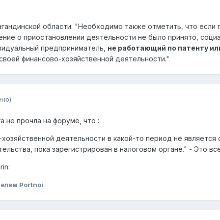
гандинской области: "Необходимо также отметить, что если
ение о приостановлении деятельности не было принято, соци
дивидуальный предприниматель,
не работающий по патенту и
 своей финансово-хозяйственной деятельности."
ено)
а не прочла на форуме, что :
о-хозяйственной деятельности в какой-то период не является
ельства, пока зарегистрирован в налоговом органе." - Это все
in:
елем Portnoi