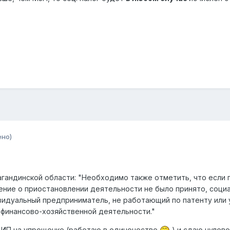
ено)
гандинской области: "Необходимо также отметить, что если
ение о приостановлении деятельности не было принято, соци
ндивидуальный предприниматель, не работающий по патенту или
 финансово-хозяйственной деятельности."
я ИП на упрощенке (работаю в одиночестве
) и сдаю нулевой