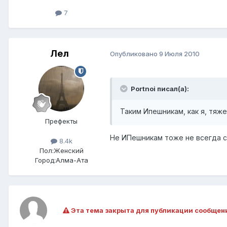
7
Лел
Опубликовано
9 Июля 2010
Portnoi писал(а):
Таким Ипешникам, как я, тяж
Префекты
Не ИПешникам тоже не всегда сл
8.4k
Пол:
Женский
Город:
Алма-Ата
Эта тема закрыта для публикации сообщен