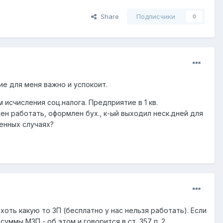
Share
Подписчики
0
ие для меня важно и успокоит.
 исчисления соц.налога. Предприятие в 1 кв.
ен работать, оформлен бух., к-ый выходил неск.дней для
ленных случаях?
хоть какую то ЗП (бесплатно у нас нельзя работать). Если
суммы МЗП - об этом и говорится в ст. 357 п. 2.