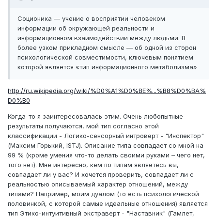
Соционика — учение о восприятии человеком
информации об окружающей реальности и
информационном взаимодействии между людьми. В
более узком прикладном смысле — об одной из сторон
психологической совместимости, ключевым понятием
которой является «тип информационного метаболизма»
http://ru.wikipedia.org/wiki/%D0%A1%D0%BE%...%B8%D0%BA%
D0%B0
Когда-то я заинтересовалась этим. Очень любопытные
результаты получаются, мой тип согласно этой
классификации - Логико-сенсорный интроверт - "Инспектор"
(Максим Горький, ISTJ). Описание типа совпадает со мной на
99 % (кроме умения что-то делать своими руками – чего нет,
того нет). Мне интересно, кем по типам являетесь вы,
совпадает ли у вас? И хочется проверить, совпадает ли с
реальностью описываемый характер отношений, между
типами? Например, моим дуалом (то есть психологической
половинкой, с которой самые идеальные отношения) является
тип Этико-интуитивный экстраверт - "Наставник" (Гамлет,