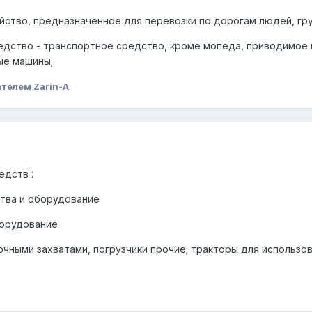
йство, предназначенное для перевозки по дорогам людей, гру
едство - транспортное средство, кроме мопеда, приводимое 
ые машины;
телем Zarin-A
едств :
тва и оборудование
борудование
илочными захватами, погрузчики прочие; тракторы для исполь