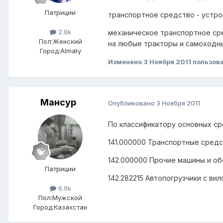
Патриции
транспортное средство - устро
2.8k
механическое транспортное ср
Пол:
Женский
на любые тракторы и самоходн
Город:
Almaty
Изменено
3 Ноября 2011
пользова
Мансур
Опубликовано
3 Ноября 2011
По классификатору основных ср
141.000000 Транспортные средс
142.000000 Прочие машины и о
Патриции
142.282215 Автопогрузчики с в
6.9k
Пол:
Мужской
Город:
Казахстан