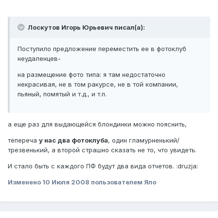
Лоскутов Игорь Юрьевич писал(а):
Поступило предложение переместить ее в фотоклуб
неудаленцев-
на размещение фото типа: я там недостаточно
некрасивая, не в том ракурсе, не в той компании,
пьяный, помятый и т.д., и т.п.
а еще раз для выдающейся блондинки можно пояснить,
тепереча
у нас два фотоклуба
, один гламурненький/
трезвенький, а
второй страшно сказать не то, что увидеть
.
И стало быть с каждого ПФ будут два вида отчетов. :druzja:
Изменено
10 Июля 2008
пользователем Яло