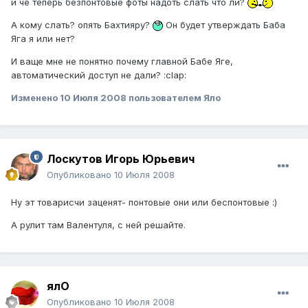
и чё теперь безпонтовые фоты надоть слать что ли?
А кому слать? опять Бахтияру?
Он будет утверждать Баба
Яга я или нет?
И ваще мне не понятно почему главной Бабе Яге,
автоматический доступ не дали? :clap:
Изменено
10 Июля 2008
пользователем Яло
Лоскутов Игорь Юрьевич
Опубликовано
10 Июля 2008
Ну эт товарисчи заценят- понтовые они или беспонтовые :)
А рулит там Валентуля, с ней решайте.
ялО
Опубликовано
10 Июля 2008