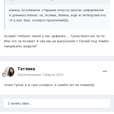
канеш, вспомнила. старшие классы школы. неформалки
в длинных юбках. ты, Асема, Жанка, еще ж четвертый кто
то у вас был, склероз проклятый)))).
Асема? Небыло такой у нас дефачки .... Гунча была же ты чо.
Или что за Асема? А как мы на выпускном с Гунчей под Зомби
танцевали, видела?
Татэнка
Опубликовано
1 Марта 2013
точно Гунча. я ж грю склероз. и зомби чет не помню)))
2 weeks later...