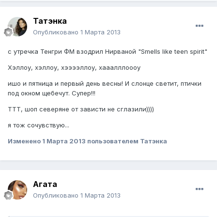
Татэнка
Опубликовано
1 Марта 2013
с утречка Тенгри ФМ взодрил Нирваной "Smells like teen spirit"
Хэллоу, хэллоу, хээээллоу, хааалллоооу
ишо и пятница и первый день весны! И слонце светит, птички
под окном щебечут. Супер!!!
ТТТ, шоп северяне от зависти не сглазили))))
я тож сочувствую...
Изменено
1 Марта 2013
пользователем Татэнка
Агата
Опубликовано
1 Марта 2013