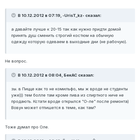
В 10.12.2012 в 07:19, -UrisT_kz- сказал:
а давайте лучше к 20-15 так как нужно придти домой
принять душ сменить строгий костюм на обычную
одежду которую одеваем в выходные дни (не рабочую).
Не вопрос.
В 10.12.2012 в 08:04, БекАС сказал:
зы. в Пицце как то не комильфо, мы ж вроде не студенты
уже))) тем болле там кроме пива из спиртного ниче не
продають. Кстати вроде открылся "О-ле" после ремонта)
Вовун может отпишется в теме, как там?
Тоже думал про Оле.